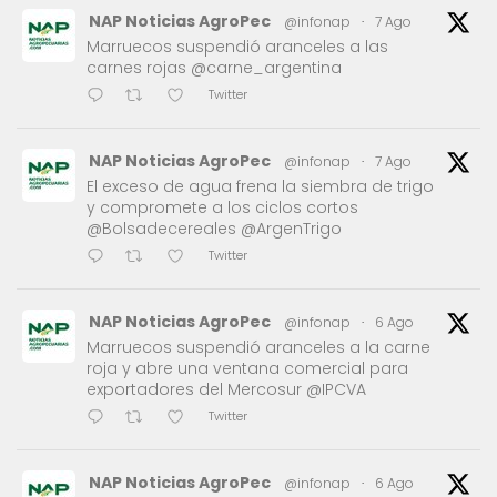
NAP Noticias AgroPec
@infonap
·
7 Ago
Marruecos suspendió aranceles a las
carnes rojas @carne_argentina
Twitter
NAP Noticias AgroPec
@infonap
·
7 Ago
El exceso de agua frena la siembra de trigo
y compromete a los ciclos cortos
@Bolsadecereales @ArgenTrigo
Twitter
NAP Noticias AgroPec
@infonap
·
6 Ago
Marruecos suspendió aranceles a la carne
roja y abre una ventana comercial para
exportadores del Mercosur @IPCVA
Twitter
NAP Noticias AgroPec
@infonap
·
6 Ago