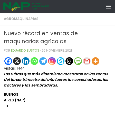
Skip to content
AGROMAQUINARIAS
Nuevo récord en ventas de
maquinarias agrícolas
POR
EDUARDO BUSTOS
·
26 NOVIEMBRE, 2021
Vistas:
1444
Los rubros que más dinamismo mostraron en las ventas
del tercer trimestre del año fueron las cosechadoras, los
tractores y las sembradoras.
BUENOS
AIRES (NAP)
La