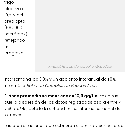
trigo
alcanzó el
10,5 % del
área apta
(682.000
hectáreas)
reflejando
un
progreso
Arrancó la trilla del cereal en Entre Ríos
intersemanal de 3,8% y un adelanto interanual de 1.8%,
informó la
Bolsa de Cereales de Buenos Aires.
El rinde promedio se mantiene en 10,9 qq/Ha,
mientras
que la dispersión de los datos registrados oscila entre 4
y 30 qq/Ha, detalló la entidad en su informe semanal de
lo jueves.
Las precipitaciones que cubrieron el centro y sur del área