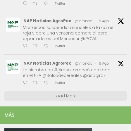
Twitter
NAP Noticias AgroPec
@infonap
·
6 Ago
Marruecos suspendió aranceles a la carne
roja y abre una ventana comercial para
exportadores del Mercosur @IPCVA
Twitter
NAP Noticias AgroPec
@infonap
·
6 Ago
La siembra de #girasol arrancó con todo
en el NEA @Bolsadecereales @asagirok
Twitter
Load More
MÁS