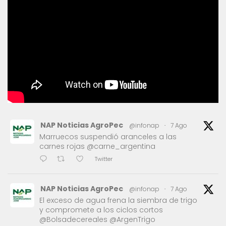
NAP Noticias AgroPec
@infonap
·
7 Ago
Marruecos suspendió aranceles a las
carnes rojas @carne_argentina
Twitter
NAP Noticias AgroPec
@infonap
·
7 Ago
El exceso de agua frena la siembra de trigo
y compromete a los ciclos cortos
@Bolsadecereales @ArgenTrigo