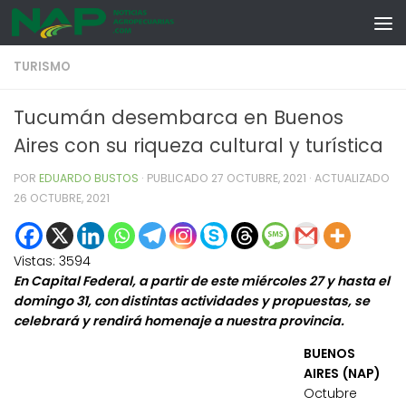
Skip to content
TURISMO
Tucumán desembarca en Buenos
Aires con su riqueza cultural y turística
POR
EDUARDO BUSTOS
· PUBLICADO
27 OCTUBRE, 2021
· ACTUALIZADO
26 OCTUBRE, 2021
Vistas:
3594
En Capital Federal, a partir de este miércoles 27 y hasta el
domingo 31, con distintas actividades y propuestas, se
celebrará y rendirá homenaje a nuestra provincia.
BUENOS
AIRES (NAP)
Octubre