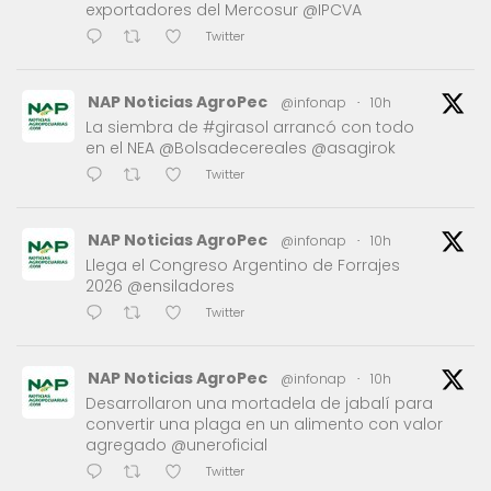
exportadores del Mercosur @IPCVA
Twitter
NAP Noticias AgroPec
@infonap
·
10h
La siembra de #girasol arrancó con todo
en el NEA @Bolsadecereales @asagirok
Twitter
NAP Noticias AgroPec
@infonap
·
10h
Llega el Congreso Argentino de Forrajes
2026 @ensiladores
Twitter
NAP Noticias AgroPec
@infonap
·
10h
Desarrollaron una mortadela de jabalí para
convertir una plaga en un alimento con valor
agregado @uneroficial
Twitter