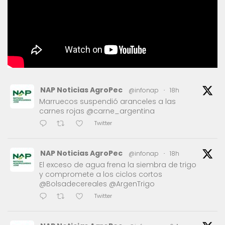
NAP Noticias AgroPec
@infonap
·
18h
Marruecos suspendió aranceles a las
carnes rojas @carne_argentina
Twitter
NAP Noticias AgroPec
@infonap
·
18h
El exceso de agua frena la siembra de trigo
y compromete a los ciclos cortos
@Bolsadecereales @ArgenTrigo
Twitter