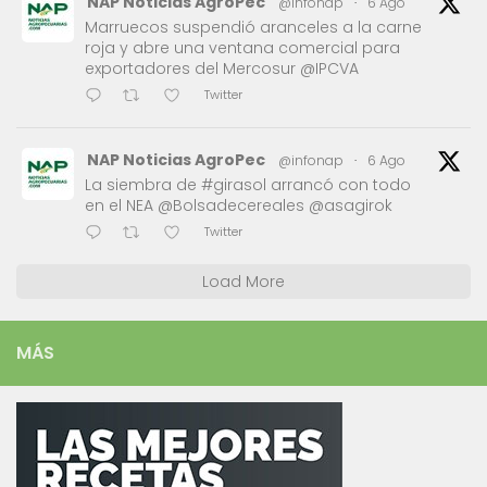
NAP Noticias AgroPec
@infonap
·
6 Ago
Marruecos suspendió aranceles a la carne
roja y abre una ventana comercial para
exportadores del Mercosur @IPCVA
Twitter
NAP Noticias AgroPec
@infonap
·
6 Ago
La siembra de #girasol arrancó con todo
en el NEA @Bolsadecereales @asagirok
Twitter
Load More
MÁS