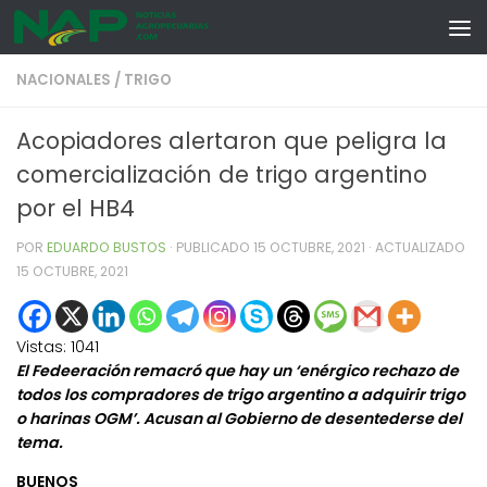
Skip to content
NACIONALES
/
TRIGO
Acopiadores alertaron que peligra la
comercialización de trigo argentino
por el HB4
POR
EDUARDO BUSTOS
· PUBLICADO
15 OCTUBRE, 2021
· ACTUALIZADO
15 OCTUBRE, 2021
Vistas:
1041
El Fedeeración remacró que hay un ‘enérgico rechazo de
todos los compradores de trigo argentino a adquirir trigo
o harinas OGM’. Acusan al Gobierno de desentederse del
tema.
BUENOS