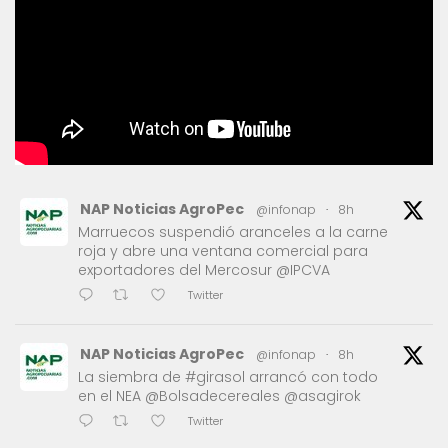
NAP Noticias AgroPec
@infonap
·
8h
Marruecos suspendió aranceles a la carne
roja y abre una ventana comercial para
exportadores del Mercosur @IPCVA
Twitter
NAP Noticias AgroPec
@infonap
·
8h
La siembra de #girasol arrancó con todo
en el NEA @Bolsadecereales @asagirok
Twitter