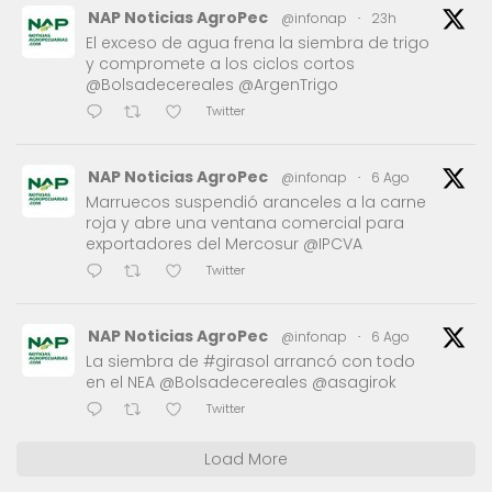
NAP Noticias AgroPec
@infonap
·
23h
El exceso de agua frena la siembra de trigo
y compromete a los ciclos cortos
@Bolsadecereales @ArgenTrigo
Twitter
NAP Noticias AgroPec
@infonap
·
6 Ago
Marruecos suspendió aranceles a la carne
roja y abre una ventana comercial para
exportadores del Mercosur @IPCVA
Twitter
NAP Noticias AgroPec
@infonap
·
6 Ago
La siembra de #girasol arrancó con todo
en el NEA @Bolsadecereales @asagirok
Twitter
Load More