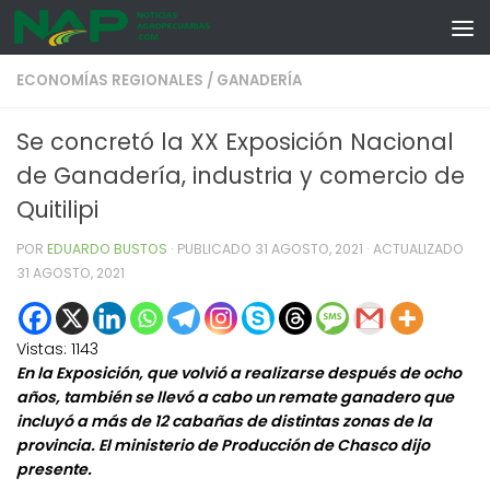
Skip to content
ECONOMÍAS REGIONALES
/
GANADERÍA
Se concretó la XX Exposición Nacional
de Ganadería, industria y comercio de
Quitilipi
POR
EDUARDO BUSTOS
· PUBLICADO
31 AGOSTO, 2021
· ACTUALIZADO
31 AGOSTO, 2021
Vistas:
1143
En la Exposición, que volvió a realizarse después de ocho
años, también se llevó a cabo un remate ganadero que
incluyó a más de 12 cabañas de distintas zonas de la
provincia. El ministerio de Producción de Chasco dijo
presente.