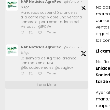
NAP Noticias AgroPec
@infonap
·
No obst
6 Ago
Marruecos suspendió aranceles
mercad
a la carne roja y abre una ventana
aument
comercial para exportadores del
ventas 
Mercosur @IPCVA
Twitter
argent
los co
NAP Noticias AgroPec
@infonap
·
El cam
6 Ago
La siembra de #girasol arrancó
Notifi
con todo en el NEA
@Bolsadecereales @asagirok
Enlace
Twitter
Socied
tarde 
Load More
Ayer a
mantuv
reaper