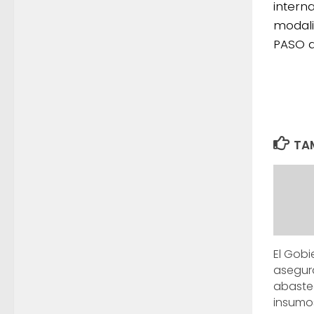
interna
modali
PASO d
TAM
El Gob
asegur
abaste
insumo