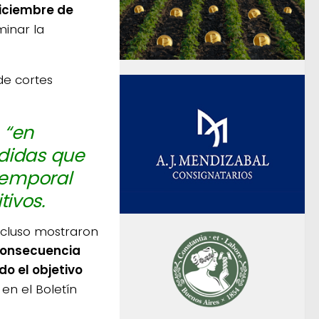
diciembre de
minar la
de cortes
 “en
edidas que
 temporal
ivos.
incluso mostraron
consecuencia
o el objetivo
 en el Boletín