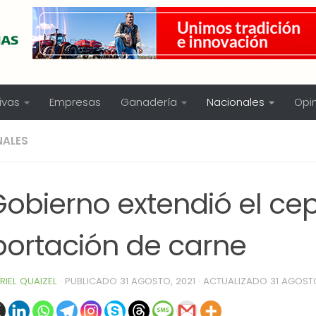
ivas
Empresas
Ganadería
Nacionales
Opi
NALES
Gobierno extendió el cep
portación de carne
RIEL QUAIZEL
· PUBLICADO
31 AGOSTO, 2021
· ACTUALIZADO
31 AGOSTO