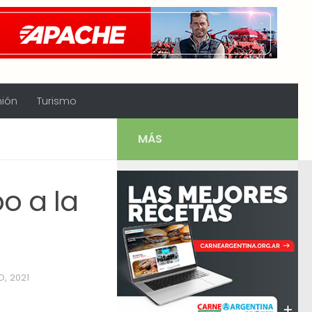
nión
Turismo
MÁS
o a la
, 2021