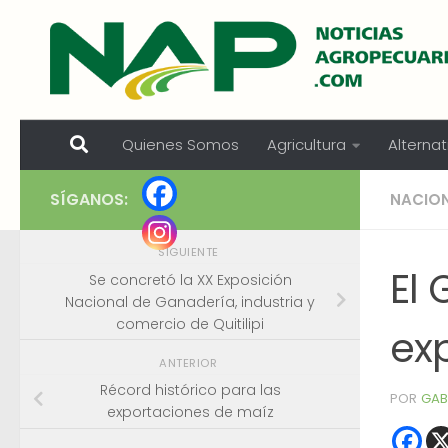
Skip to content
Quienes Somos
Agricultura
Alternat
SÍGANOS:
NACIO
SIGUIENTE
El 
Se concretó la XX Exposición
Nacional de Ganadería, industria y
comercio de Quitilipi
ex
ANTERIOR
Récord histórico para las
POR
GAB
exportaciones de maíz