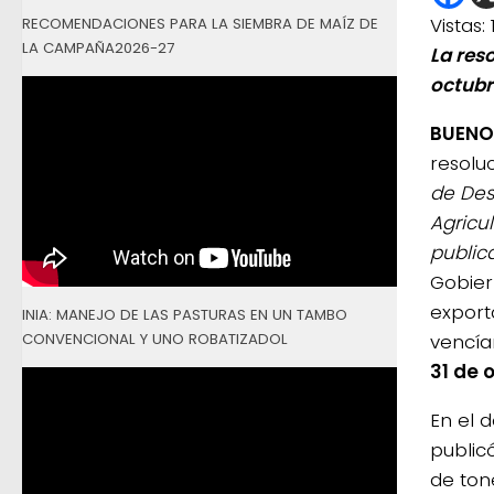
Vistas:
RECOMENDACIONES PARA LA SIEMBRA DE MAÍZ DE
LA CAMPAÑA2026-27
La reso
octubr
BUENOS
resolu
de Des
Agricu
publica
Gobier
export
INIA: MANEJO DE LAS PASTURAS EN UN TAMBO
CONVENCIONAL Y UNO ROBATIZADOL
vencía
31 de 
En el 
publicó
de ton