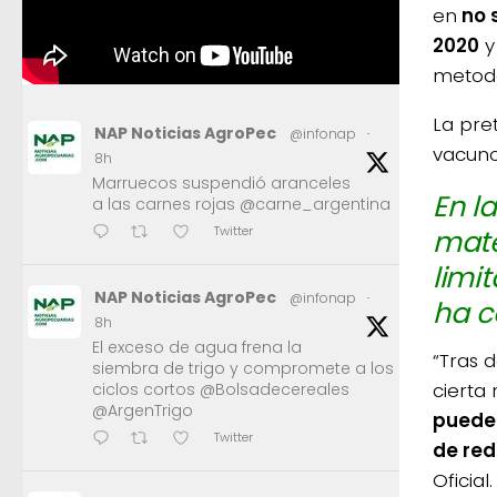
en
no s
2020
y
metodol
La pre
NAP Noticias AgroPec
@infonap
·
vacuno
8h
Marruecos suspendió aranceles
En l
a las carnes rojas @carne_argentina
mate
Twitter
limi
NAP Noticias AgroPec
@infonap
·
ha c
8h
El exceso de agua frena la
“Tras 
siembra de trigo y compromete a los
cierta
ciclos cortos @Bolsadecereales
@ArgenTrigo
puede 
Twitter
de red
Oficial.