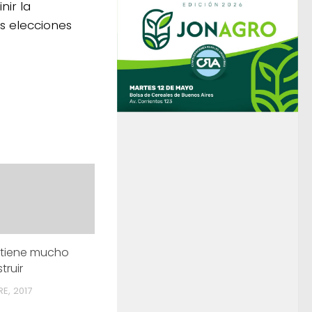
nir la
as elecciones
 tiene mucho
truir
E, 2017