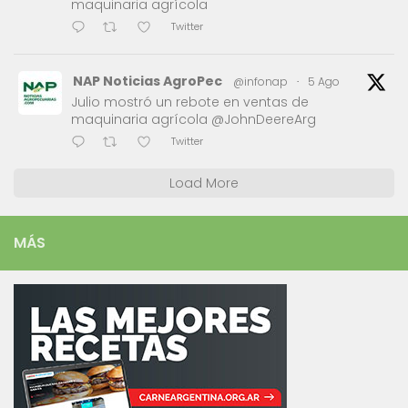
maquinaria agrícola
Twitter
NAP Noticias AgroPec
@infonap
·
5 Ago
Julio mostró un rebote en ventas de
maquinaria agrícola @JohnDeereArg
Twitter
Load More
MÁS