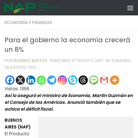
Skip to content
ECONOMÍA Y FINANZAS
Para el gobierno la economía crecerá
un 8%
POR
EDUARDO BUSTOS
· PUBLICADO
27 AGOSTO, 2021
· ACTUALIZADO
26 AGOSTO, 2021
Vistas:
1366
Así lo aseguró el ministro de Economía, Martín Guzmán en
el Consejo de las Américas. Anunció también que se
achica el déficit fiscal.
BUENOS
AIRES (NAP)
El Producto