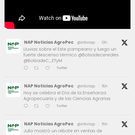
NAP Noticias AgroPec
@infonap
·
13h
Lluvias sobre el Este pampeano y luego un
fuerte descenso térmico @Bolsadecereales
@BolsadeC_ETyM
Twitter
NAP Noticias AgroPec
@infonap
·
15h
Hoy se celebra el Día de la Enseñanza
Agropecuaria y de las Ciencias Agrarias
Twitter
NAP Noticias AgroPec
@infonap
·
15h
Julio mostró un rebote en ventas de