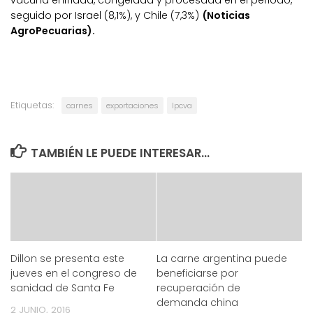
vacuna enfriada, congelada y procesada en el periodo,
seguido por Israel (8,1%), y Chile (7,3%)
(Noticias
AgroPecuarias).
Etiquetas:
carnes
exportaciones
Ipcva
TAMBIÉN LE PUEDE INTERESAR...
Dillon se presenta este
La carne argentina puede
jueves en el congreso de
beneficiarse por
sanidad de Santa Fe
recuperación de
demanda china
2 JUNIO, 2016