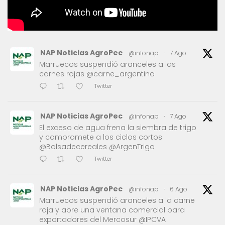
NAP Noticias AgroPec
@infonap
·
7 Ago
Marruecos suspendió aranceles a las
carnes rojas @carne_argentina
Twitter
NAP Noticias AgroPec
@infonap
·
7 Ago
El exceso de agua frena la siembra de trigo
y compromete a los ciclos cortos
@Bolsadecereales @ArgenTrigo
Twitter
NAP Noticias AgroPec
@infonap
·
6 Ago
Marruecos suspendió aranceles a la carne
roja y abre una ventana comercial para
exportadores del Mercosur @IPCVA