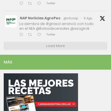
Twitter
NAP Noticias AgroPec
@infonap
·
6 Ago
La siembra de #girasol arrancó con todo
en el NEA @Bolsadecereales @asagirok
Twitter
Load More
MÁS