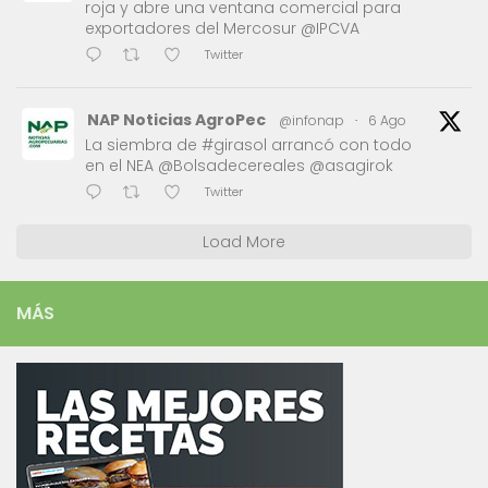
roja y abre una ventana comercial para
exportadores del Mercosur @IPCVA
Twitter
NAP Noticias AgroPec
@infonap
·
6 Ago
La siembra de #girasol arrancó con todo
en el NEA @Bolsadecereales @asagirok
Twitter
Load More
MÁS