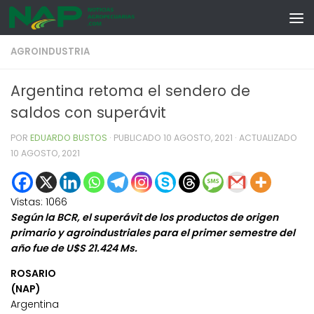
Skip to content
AGROINDUSTRIA
Argentina retoma el sendero de
saldos con superávit
POR
EDUARDO BUSTOS
· PUBLICADO
10 AGOSTO, 2021
· ACTUALIZADO
10 AGOSTO, 2021
Vistas:
1066
Según la BCR, el superávit de los productos de origen
primario y agroindustriales para el primer semestre del
año fue de U$S 21.424 Ms.
ROSARIO
(NAP)
Argentina