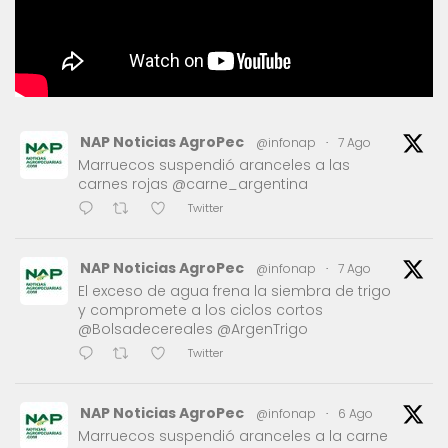
NAP Noticias AgroPec
@infonap
·
7 Ago
Marruecos suspendió aranceles a las
carnes rojas @carne_argentina
Twitter
NAP Noticias AgroPec
@infonap
·
7 Ago
El exceso de agua frena la siembra de trigo
y compromete a los ciclos cortos
@Bolsadecereales @ArgenTrigo
Twitter
NAP Noticias AgroPec
@infonap
·
6 Ago
Marruecos suspendió aranceles a la carne