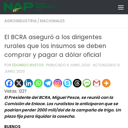
Skip to content
AGROINDUSTRIA
/
NACIONALES
El BCRA aseguró a los dirigentes
rurales que los insumos se deben
comprar y pagar a dólar oficial
POR
EDUARDO BUSTOS
· PUBLICADO
9 JUNIO, 2020
· ACTUALIZADO
9
JUNIO, 2020
Vistas:
1227
El Presidente del BCRA, Miguel Pesce, se reunió con la
Comisión de Enlace. Los ruralistas le anticiparon que se
podrían perder 2000 mill/dol de la campaña de trigo. Un
plazo fijo para liquidar la cosecha.
BUENOS