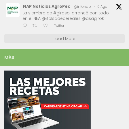
NAP Noticias AgroPec
@infonap
·
6 Ago
La siembra de #girasol arrancó con todo
en el NEA @Bolsadecereales @asagirok
Twitter
Load More
MÁS