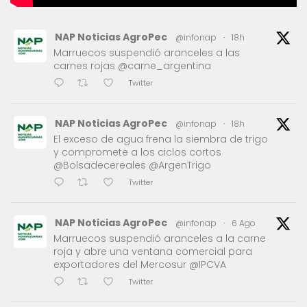
NAP Noticias AgroPec
@infonap
·
18h
Marruecos suspendió aranceles a las
carnes rojas @carne_argentina
Twitter
NAP Noticias AgroPec
@infonap
·
18h
El exceso de agua frena la siembra de trigo
y compromete a los ciclos cortos
@Bolsadecereales @ArgenTrigo
Twitter
NAP Noticias AgroPec
@infonap
·
6 Ago
Marruecos suspendió aranceles a la carne
roja y abre una ventana comercial para
exportadores del Mercosur @IPCVA
Twitter