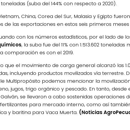
4 toneladas (suba del 144% con respecto a 2020).
 Vietnam, China, Corea del Sur, Malasia y Egipto fueron
os de las exportaciones en estos seis primeros meses
uando con los números estadísticos, por el lado de lo
químicos
, la suba fue del 11% con 1.513.602 toneladas 
 la comparación es con el 2019.
to que el movimiento de carga general alcanzó las 1.
as, incluyendo productos movilizados vía terrestre. Des
lle Multipropósito podemos mencionar la movilización
leno, jugos, trigo orgánico y pescado. En tanto, desde e
 Galván, se llevaron a cabo sostenidas operaciones 
 fertilizantes para mercado interno, como así tambié
ca y baritina para Vaca Muerta.
(Noticias AgroPecu