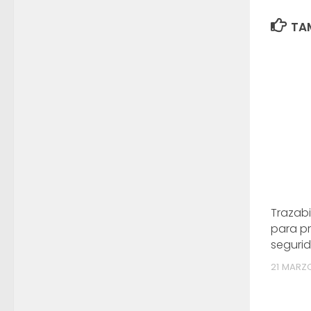
TAM
Trazab
para pr
segurid
21 MARZ