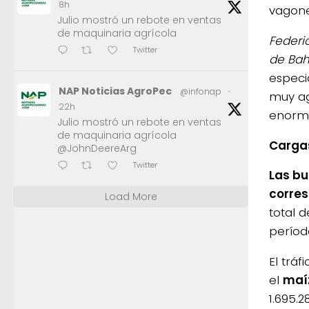
8h
vagone
Julio mostró un rebote en ventas
de maquinaria agrícola
Federi
Twitter
de Bah
especi
NAP Noticias AgroPec
@infonap
·
muy ag
22h
enorme
Julio mostró un rebote en ventas
de maquinaria agrícola
Carga
@JohnDeereArg
Twitter
Las bu
corre
Load More
total 
período
El trá
el
maí
1.695.