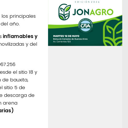
 los principales
 del año.
s
inflamables y
movilizadas y del
067.256
de el sitio 18 y
 de bauxita,
l sitio 5 de
de descarga de
n arena
arias)