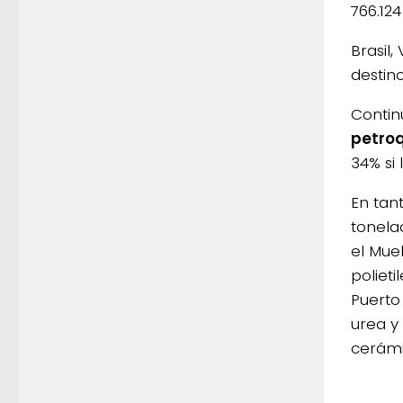
766.12
Brasil,
destin
Contin
petro
34% si
En tan
tonelad
el Mue
polieti
Puerto
urea y
cerámi