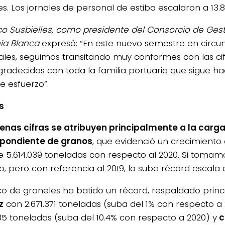
s. Los jornales de personal de estiba escalaron a 13.8
co Susbielles, como presidente del Consorcio de Gest
ía Blanca
expresó: “En este nuevo semestre en circu
ales, seguimos transitando muy conformes con las cif
radecidos con toda la familia portuaria que sigue h
 esfuerzo”.
s
enas cifras se atribuyen principalmente a la carg
spondiente de granos
, que evidenció un crecimiento
de 5.614.039 toneladas con respecto al 2020. Si toma
, pero con referencia al 2019, la suba récord escala a
fico de graneles ha batido un récord, respaldado pri
z
con 2.671.371 toneladas (suba del 1% con respecto a
285 toneladas (suba del 10.4% con respecto a 2020) y
c