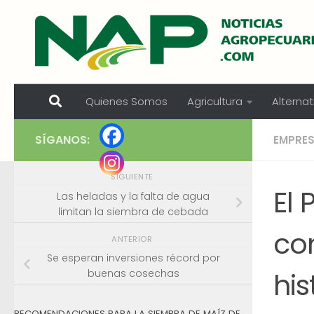
Skip to content
Quienes Somos
Agricultura
Alternat
SÍGANOS:
EMPRE
SIGUIENTE
El 
Las heladas y la falta de agua
limitan la siembra de cebada
co
ANTERIOR
Se esperan inversiones récord por
his
buenas cosechas
RECOMENDACIONES PARA LA SIEMBRA DE MAÍZ DE