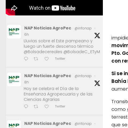
NAP Noticias AgroPec
@infonap
·
6h
impidi
Lluvias sobre el Este pampeano y
movimi
luego un fuerte descenso térmico
@Bolsadecereales @BolsadeC_ETyM
Pto. G
Twitter
con re
Si se 
NAP Noticias AgroPec
@infonap
·
Bahía 
8h
aument
Hoy se celebra el Día de la
Enseñanza Agropecuaria y de las
Ciencias Agrarias
Transit
Twitter
como g
terres
NAP Noticias AgroPec
que se
@infonap
·