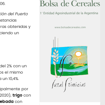
06.
ión del Puerto
nstancias
ras obtenidas y
aciendo un
a
 del 2% con un
mos el mismo
 un 10,4%.
ncipalmente por
 2020),
trigo
con
ebada
con