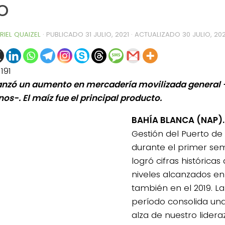
o
RIEL QUAIZEL
· PUBLICADO
31 JULIO, 2021
· ACTUALIZADO
30 JULIO, 202
1191
anzó un aumento en mercadería movilizada general 
os-. El maíz fue el principal producto.
BAHÍA BLANCA (NAP).
Gestión del Puerto de
durante el primer sem
logró cifras histórica
niveles alcanzados en 
también en el 2019. La 
período consolida un
alza de nuestro lidera