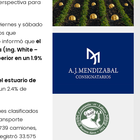
erspectiva para
 viernes y sábado
os que
o informó que
el
 (Ing. White –
rior en un 1.9%
el estuario de
un 2.4% de
ues clasificados
ransporte
.739 camiones,
egistró 33.575