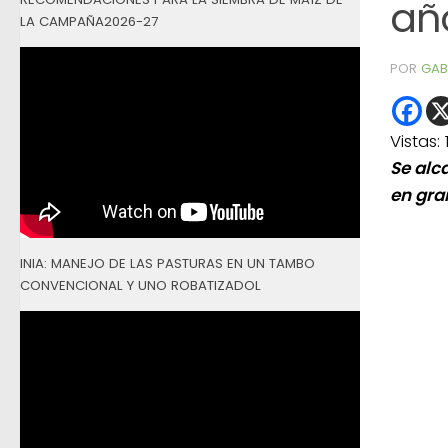
añ
LA CAMPAÑA2026-27
POR
GAB
Vistas:
Se alc
en gran
INIA: MANEJO DE LAS PASTURAS EN UN TAMBO
CONVENCIONAL Y UNO ROBATIZADOL