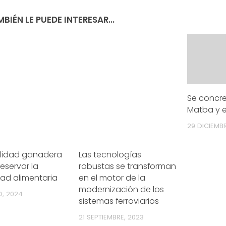
BIÉN LE PUEDE INTERESAR...
Se concre
Matba y e
29 DICIEMBR
ilidad ganadera
Las tecnologías
eservar la
robustas se transforman
ad alimentaria
en el motor de la
modernización de los
O, 2024
sistemas ferroviarios
21 SEPTIEMBRE, 2023