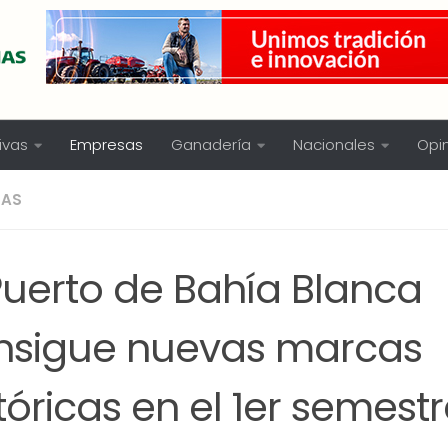
ivas
Empresas
Ganadería
Nacionales
Opi
SAS
Puerto de Bahía Blanca
nsigue nuevas marcas
tóricas en el 1er semestr