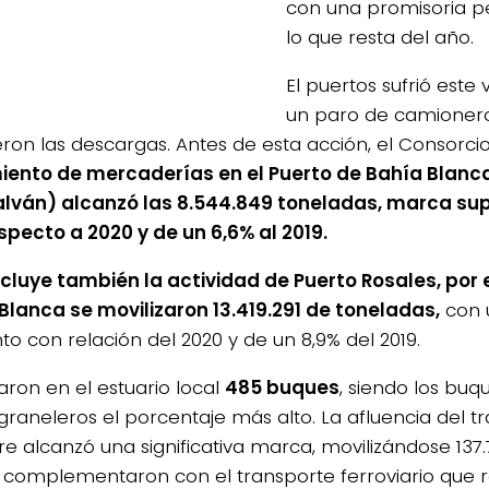
con una promisoria p
lo que resta del año.
El puertos sufrió este
un paro de camioner
eron las descargas. Antes de esta acción, el Consorci
ento de mercaderías en el Puerto de Bahía Blanca
alván) alcanzó las 8.544.849 toneladas, marca supe
specto a 2020 y de un 6,6% al 2019.
incluye también la actividad de Puerto Rosales, por 
Blanca se movilizaron 13.419.291 de toneladas,
con 
o con relación del 2020 y de un 8,9% del 2019.
aron en el estuario local
485 buques
, siendo los buq
raneleros el porcentaje más alto. La afluencia del t
tre alcanzó una significativa marca, movilizándose 137
 complementaron con el transporte ferroviario que r