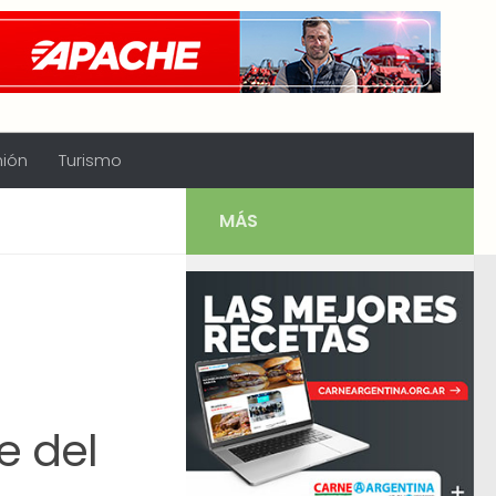
nión
Turismo
MÁS
e del