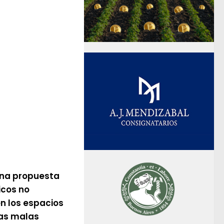
una propuesta
icos no
en los espacios
las malas