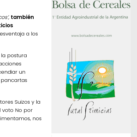
os’,
también
icios
sventaja a los
 la postura
 acciones
cendiar un
 pancartas
tores Suizos y la
l voto No por
alimentamos, nos