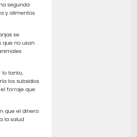
una segunda
pia y alimentos
anjas se
as que no usan
 animales
 lo tanto,
ía los subsidios
el forraje que
cen que el dinero
a la salud