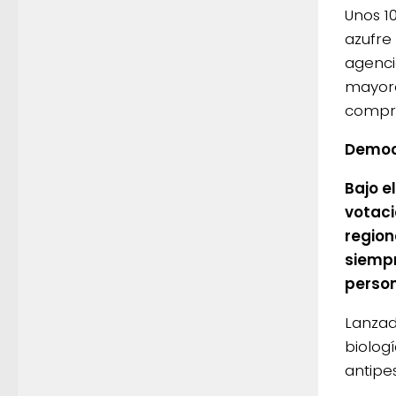
Unos 10
azufre 
agenci
mayore
compra
Democ
Bajo e
votaci
region
siempr
perso
Lanzad
biologí
antipes