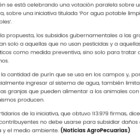
n se está celebrando una votación paralela sobre 
iva, sobre una iniciativa titulada ‘Por agua potable lim
les’.
la propuesta, los subsidios gubernamentales a las gr
rían solo a aquellas que no usan pesticidas y a aquell
óticos como medida preventiva, sino solo para tratar
os.
r la cantidad de purín que se usa en los campos y, por
ialmente ingresar al sistema de agua, también limitar
 las granjas que pueden alimentar a los animales con 
mismos producen.
tidarios de la iniciativa, que obtuvo 113.979 firmas, di
 contribuyentes no debe usarse para subsidiar daños 
a y el medio ambiente.
(Noticias AgroPecuarias)