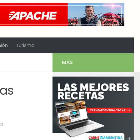
nión
Turismo
MÁS
vas
21