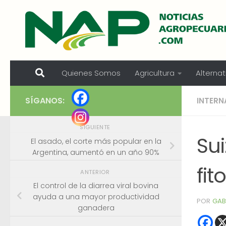
Skip to content
Quienes Somos
Agricultura
Alternat
SÍGANOS:
INTERN
SIGUIENTE
Sui
El asado, el corte más popular en la
Argentina, aumentó en un año 90%
fit
ANTERIOR
El control de la diarrea viral bovina
ayuda a una mayor productividad
POR
GAB
ganadera