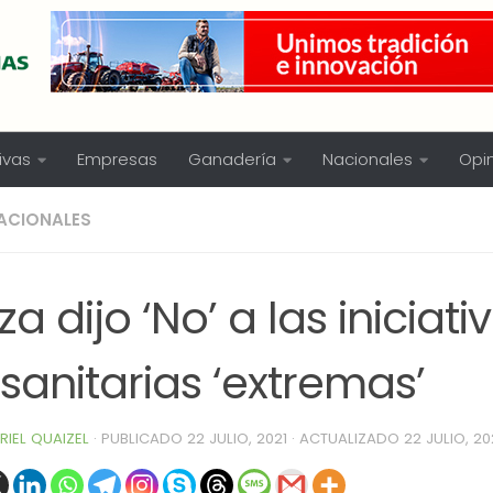
ivas
Empresas
Ganadería
Nacionales
Opi
ACIONALES
za dijo ‘No’ a las iniciati
osanitarias ‘extremas’
RIEL QUAIZEL
· PUBLICADO
22 JULIO, 2021
· ACTUALIZADO
22 JULIO, 20