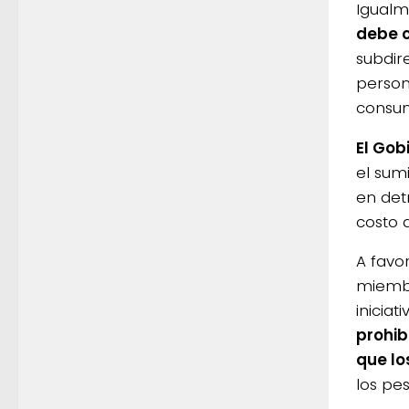
Igualm
debe 
subdire
person
consum
El Gob
el sum
en det
costo d
A favor
miembro
iniciat
prohib
que lo
los pe