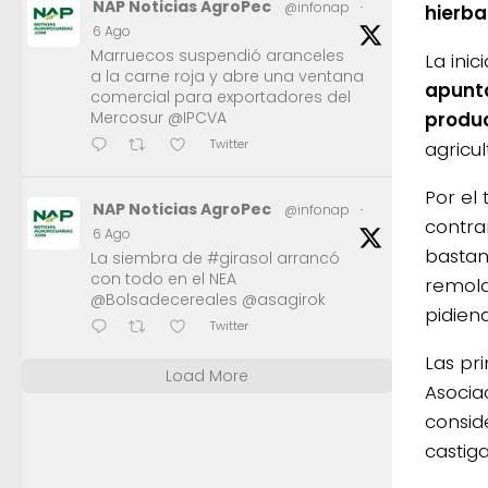
NAP Noticias AgroPec
@infonap
·
hierba
6 Ago
Marruecos suspendió aranceles
La inic
a la carne roja y abre una ventana
apunta
comercial para exportadores del
produc
Mercosur @IPCVA
Twitter
agricul
Por el
NAP Noticias AgroPec
@infonap
·
contra
6 Ago
bastan
La siembra de #girasol arrancó
con todo en el NEA
remolq
@Bolsadecereales @asagirok
pidiend
Twitter
Las pri
Load More
Asocia
consid
castiga