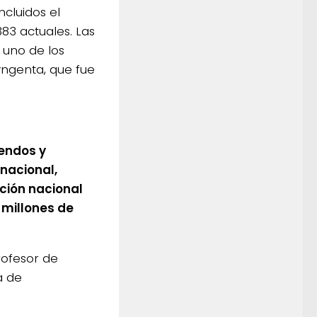
ncluidos el
383 actuales. Las
 uno de los
yngenta, que fue
rendos y
nacional,
ción nacional
 millones de
rofesor de
a de