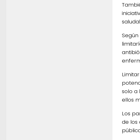
Tambié
iniciat
saludab
Según 
limita
antibi
enferm
Limita
potenc
solo a
ellos 
Los par
de los
públic