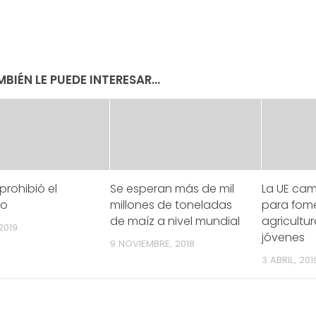
BIÉN LE PUEDE INTERESAR...
 prohibió el
Se esperan más de mil
La UE cam
to
millones de toneladas
para fome
de maíz a nivel mundial
agricultur
2019
jóvenes
9 NOVIEMBRE, 2018
3 ABRIL, 201