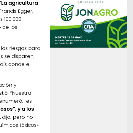
“La agricultura
 Francis Egger,
s 100.000
 de los
los riesgos para
s se disparen,
aís donde el
ación y
stió: “Nuestra
o, enumeró, es
osos”, y a los
,
dijo, pero no
ímicos tóxicos».