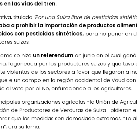
s en las vías del tren.
iativa, titulada
‘Por una Suiza libre de pesticidas sintétic
ba a prohibir la importación de productos aliment
idos con pesticidas sintéticos,
para no poner en de
tores suizos.
 tema se hizo
un referendum
en junio en el cual ganó
ria, fogoneada por los productores suizos y que tuvo
te violentas de los sectores a favor que llegaron a in
ue e un campo en la región occidental de Vaud con
o el voto por el No, enfureciendo a los agricultores.
ncipales organizaciones agrícolas -la Unión de Agricul
ción de Productores de Verduras de Suiza- pidieron e
erar que las medidas son demasiado extremas. “Te 
n”, era su lema.