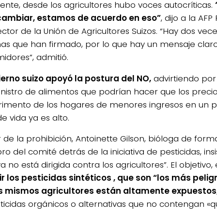
ente, desde los agricultores hubo voces autocríticas.
cambiar, estamos de acuerdo en eso”
, dijo a la AFP
ctor de la Unión de Agricultores Suizos. “Hay dos vece
as que han firmado, por lo que hay un mensaje claro
idores”, admitió.
ierno suizo apoyó la postura del NO,
advirtiendo por 
inistro de alimentos que podrían hacer que los precio
rimento de los hogares de menores ingresos en un p
e vida ya es alto.
 de la prohibición, Antoinette Gilson, bióloga de form
 del comité detrás de la iniciativa de pesticidas, insi
iva no está dirigida contra los agricultores”. El objetiv
ir los pesticidas sintéticos , que son “los más peligr
s mismos agricultores están altamente expuestos
sticidas orgánicos o alternativas que no contengan «qu