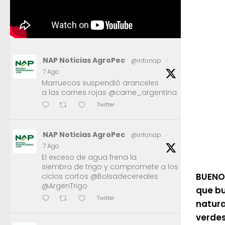
NAP Noticias AgroPec
@infonap
·
7 Ago
Marruecos suspendió aranceles
a las carnes rojas @carne_argentina
Twitter
NAP Noticias AgroPec
@infonap
·
7 Ago
El exceso de agua frena la
siembra de trigo y compromete a los
BUENOS
ciclos cortos @Bolsadecereales
@ArgenTrigo
que bu
Twitter
natura
verdes