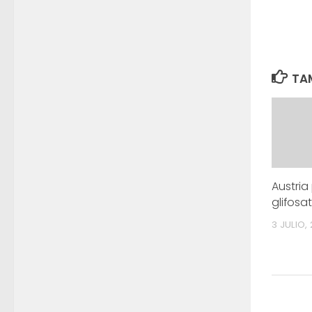
TAM
Austria
glifosa
3 JULIO, 