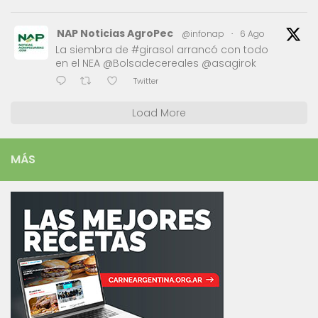
NAP Noticias AgroPec
@infonap
·
6 Ago
La siembra de #girasol arrancó con todo
en el NEA @Bolsadecereales @asagirok
Twitter
Load More
MÁS