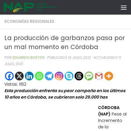
Skip to content
ECONOMÍAS REGIONALES
La producción de garbanzos pasa por
un mal momento en Córdoba
POR
EDUARDO BUSTOS
· PUBLICADO
12 JULIO, 2021
· ACTUALIZADO
11
JULIO, 2021
Vistas:
1162
Esta producción enfrenta su peor campaña en los últimos
10 años en Córdoba, se cubrieron solo 29.000 has
CÓRDOBA
(NAP)
Pese al
incremento
de la