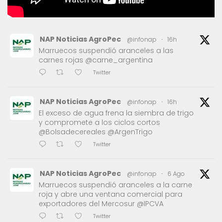
NAP Noticias AgroPec
@infonap
·
16h
Marruecos suspendió aranceles a las
carnes rojas @carne_argentina
Twitter
NAP Noticias AgroPec
@infonap
·
16h
El exceso de agua frena la siembra de trigo
y compromete a los ciclos cortos
@Bolsadecereales @ArgenTrigo
Twitter
NAP Noticias AgroPec
@infonap
·
6 Ago
Marruecos suspendió aranceles a la carne
roja y abre una ventana comercial para
exportadores del Mercosur @IPCVA
Twitter