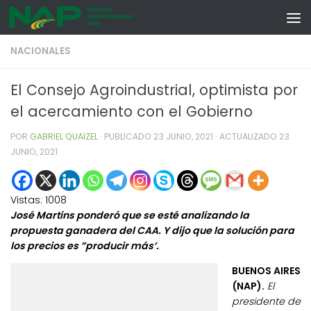
Skip to content
NACIONALES
El Consejo Agroindustrial, optimista por
el acercamiento con el Gobierno
POR
GABRIEL QUAIZEL
· PUBLICADO
23 JUNIO, 2021
· ACTUALIZADO
23
JUNIO, 2021
Vistas:
1008
José Martins ponderó que se esté analizando la
propuesta ganadera del CAA. Y dijo que la solución para
los precios es ”producir más’.
BUENOS AIRES
(NAP).
El
presidente de