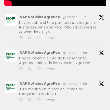
NAP Noticias AgroPec
@infonap
·
7h
Lluvias sobre el Este pampeano y luego un
fuerte descenso térmico @Bolsadecereales
@BolsadeC_ETyM
Twitter
NAP Noticias AgroPec
@infonap
·
8h
Hoy se celebra el Día de la Enseñanza
Agropecuaria y de las Ciencias Agrarias
Twitter
NAP Noticias AgroPec
@infonap
·
8h
Julio mostró un rebote en ventas de
maquinaria agrícola
Twitter