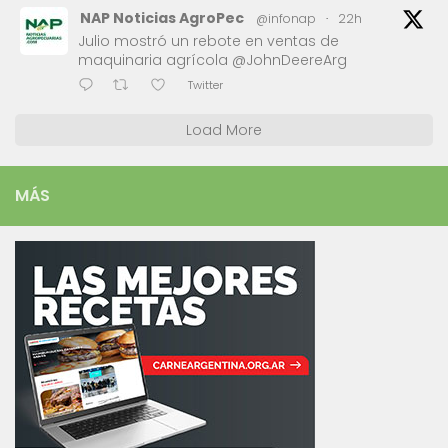
NAP Noticias AgroPec
@infonap
·
22h
Julio mostró un rebote en ventas de
maquinaria agrícola @JohnDeereArg
Twitter
Load More
MÁS