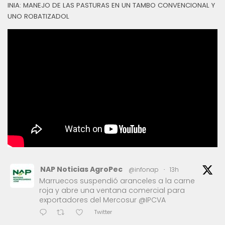
INIA: MANEJO DE LAS PASTURAS EN UN TAMBO CONVENCIONAL Y
UNO ROBATIZADOL
NAP Noticias AgroPec
@infonap
·
13h
Marruecos suspendió aranceles a la carne
roja y abre una ventana comercial para
exportadores del Mercosur @IPCVA
Twitter