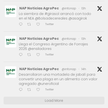
NAP Noticias AgroPec
@infonap
·
13h
La siembra de #girasol arrancó con todo
en el NEA @Bolsadecereales @asagirok
Twitter
NAP Noticias AgroPec
@infonap
·
13h
Llega el Congreso Argentino de Forrajes
2026 @ensiladores
Twitter
NAP Noticias AgroPec
@infonap
·
14h
Desarrollaron una mortadela de jabalí para
convertir una plaga en un alimento con valor
agregado @uneroficial
Twitter
Load More