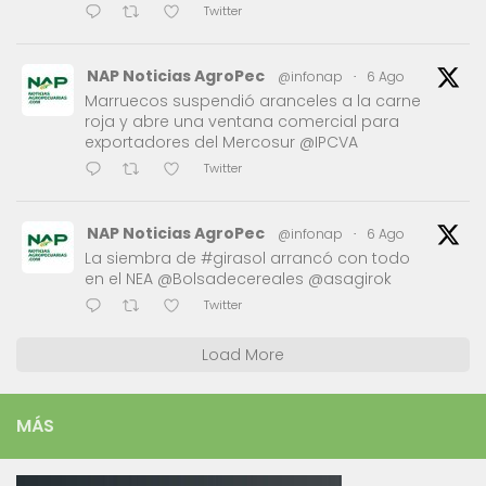
Twitter
NAP Noticias AgroPec
@infonap
·
6 Ago
Marruecos suspendió aranceles a la carne
roja y abre una ventana comercial para
exportadores del Mercosur @IPCVA
Twitter
NAP Noticias AgroPec
@infonap
·
6 Ago
La siembra de #girasol arrancó con todo
en el NEA @Bolsadecereales @asagirok
Twitter
Load More
MÁS