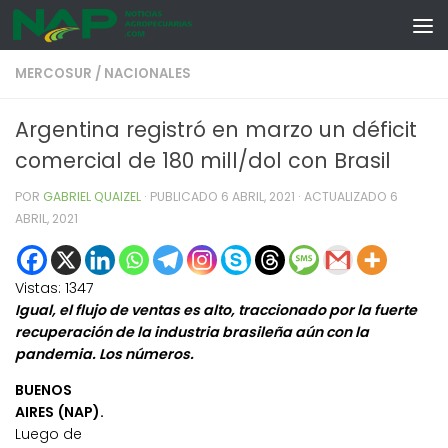
Skip to content
MERCOSUR
/
NACIONALES
Argentina registró en marzo un déficit
comercial de 180 mill/dol con Brasil
POR
GABRIEL QUAIZEL
· PUBLICADO
6 ABRIL, 2021
· ACTUALIZADO
6
ABRIL, 2021
Vistas:
1347
Igual, el flujo de ventas es alto, traccionado por la fuerte
recuperación de la industria brasileña aún con la
pandemia. Los números.
BUENOS
AIRES (NAP).
Luego de