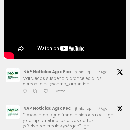
NAP Noticias AgroPec
@infonap
·
7 Ago
Marruecos suspendió aranceles a las
carnes rojas @carne_argentina
Twitter
NAP Noticias AgroPec
@infonap
·
7 Ago
El exceso de agua frena la siembra de trigo
y compromete a los ciclos cortos
@Bolsadecereales @ArgenTrigo