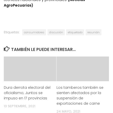
AgroPecuarias)
Etiquetas:
consumidores
discusión
etiquetado
rei¡unión
TAMBIÉN LE PUEDE INTERESAR...
Dura derrota electoral del
Los tamberos también se
oficialismo; Juntos se
sienten afectados por la
impuso en 17 provincias
suspensión de
exportaciones de carne
13 SEPTIEMBRE, 2021
24 MAYO, 2021