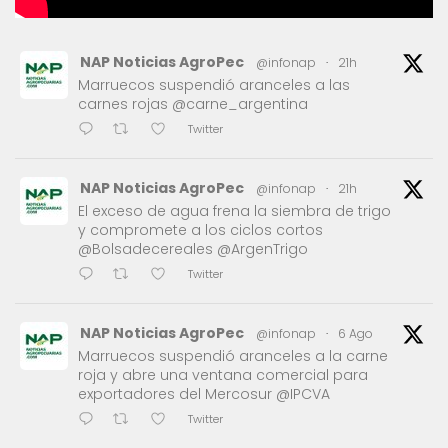
NAP Noticias AgroPec
@infonap
·
21h
Marruecos suspendió aranceles a las
carnes rojas @carne_argentina
Twitter
NAP Noticias AgroPec
@infonap
·
21h
El exceso de agua frena la siembra de trigo
y compromete a los ciclos cortos
@Bolsadecereales @ArgenTrigo
Twitter
NAP Noticias AgroPec
@infonap
·
6 Ago
Marruecos suspendió aranceles a la carne
roja y abre una ventana comercial para
exportadores del Mercosur @IPCVA
Twitter