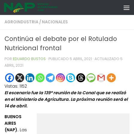
Skip to content
AGROINDUSTRIA
/
NACIONALES
Continúa el debate por el Rotulado
Nutricional frontal
POR
EDUARDO BUSTOS
· PUBLICADO
5 ABRIL, 2021
· ACTUALIZADO
5
ABRIL, 2021
Vistas:
1152
El escenario fue la 139º reunión de la Conal que se realizó
en el Ministerio de Agricultura. La próxima reunión será el
14 de abril.
BUENOS
AIRES
(NAP).
Las