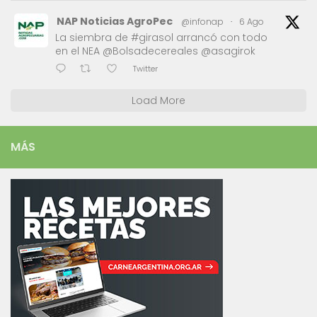
NAP Noticias AgroPec
@infonap
·
6 Ago
La siembra de #girasol arrancó con todo
en el NEA @Bolsadecereales @asagirok
Twitter
Load More
MÁS