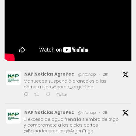
NAP Noticias AgroPec
@infonap
·
21h
Marruecos suspendió aranceles a las
carnes rojas @carne_argentina
Twitter
NAP Noticias AgroPec
@infonap
·
21h
El exceso de agua frena la siembra de trigo
y compromete a los ciclos cortos
@Bolsadecereales @ArgenTrigo