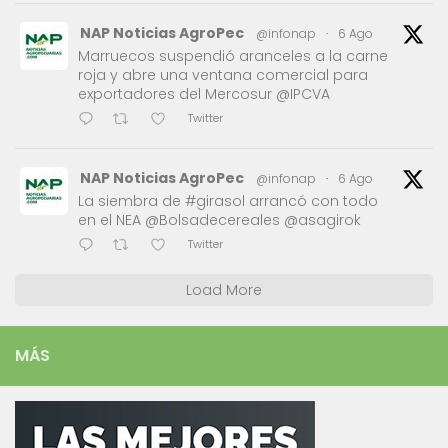
NAP Noticias AgroPec
@infonap
·
6 Ago
Marruecos suspendió aranceles a la carne
roja y abre una ventana comercial para
exportadores del Mercosur @IPCVA
Twitter
NAP Noticias AgroPec
@infonap
·
6 Ago
La siembra de #girasol arrancó con todo
en el NEA @Bolsadecereales @asagirok
Twitter
Load More
MÁS