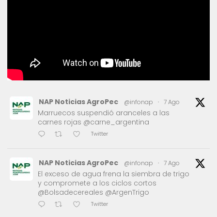
NAP Noticias AgroPec
@infonap
·
7 Ago
Marruecos suspendió aranceles a las
carnes rojas @carne_argentina
Twitter
NAP Noticias AgroPec
@infonap
·
7 Ago
El exceso de agua frena la siembra de trigo
y compromete a los ciclos cortos
@Bolsadecereales @ArgenTrigo
Twitter