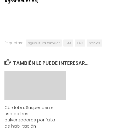
AgroPecuarias)
.
Etiquetas:
agricultura familiar
FAA
FAO
precios
TAMBIÉN LE PUEDE INTERESAR...
Córdoba: Suspenden el
uso de tres
pulverizadoras por falta
de habilitación