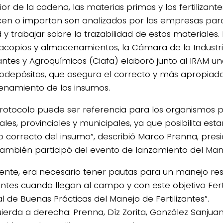
rior de la cadena, las materias primas y los fertilizant
en o importan son analizados por las empresas para
 y trabajar sobre la trazabilidad de estos materiales.
 acopios y almacenamientos, la Cámara de la Industr
zantes y Agroquímicos (Ciafa) elaboró junto al IRAM un
odepósitos, que asegura el correcto y más apropiad
namiento de los insumos.
protocolo puede ser referencia para los organismos p
les, provinciales y municipales, ya que posibilita esta
 correcto del insumo”, describió Marco Prenna, presi
también participó del evento de lanzamiento del Man
ente, era necesario tener pautas para un manejo re
zantes cuando llegan al campo y con este objetivo Fert
l de Buenas Prácticas del Manejo de Fertilizantes”.
uierda a derecha: Prenna, Díz Zorita, González Sanjuan