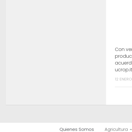
Con ven
produc
acuerd
ucrop.i
12 ENERO
Quienes Somos
Agricultura