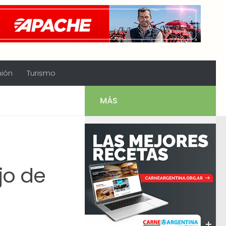
nión
Turismo
MÁS
jo de