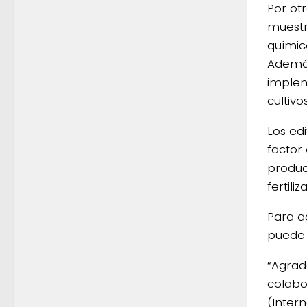
Por ot
muestr
químic
Además
implem
cultivo
Los ed
factor
produc
fertili
Para a
puede a
“Agrad
colabo
(Intern