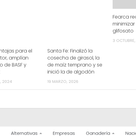
Fearca r
minimizar
glifosato
3 OCTUBRE,
tajas para el
Santa Fe: Finalizó la
tor, amplían
cosecha de girasol, la
o de BASF y
de maíz temprano y se
t
inició la de algodón
, 2024
19 MARZO, 2026
Alternativas
Empresas
Ganadería
Naci