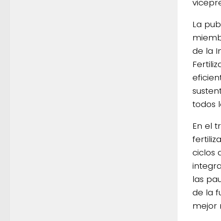
vicepre
La pub
miembr
de la I
Fertili
eficien
susten
todos l
En el 
fertili
ciclos
integra
las pa
de la f
mejor 