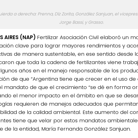
uierda a derecha: Prenna, Díz Zorita, González Sanjuan, el vicepresi
Jorge Bassi, y Grasso.
S AIRES (NAP)
Fertilizar Asociación Civil elaboró un 
ación clave para lograr mayores rendimientos y acor
tivas de manera sustentable, en ese sentido desde l
aron que toda la cadena de fertilizantes viene trab
lgunos años en el manejo responsable de los product
ción de que “Argentina tiene que crecer en el uso de 
el mandato de que el crecimiento “se dé en forma o
ndo el menor impacto en el ámbito en que se desarr
ogías requieren de manejos adecuados que permitan
ibilidad de la calidad ambiental. Este aumento del 
zantes tiene que velar por estos mandatos ambientales”
e de la entidad, María Fernanda González Sanjuan.