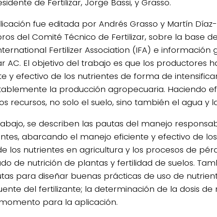
sidente de Fertilizar, Jorge Bassi, y Grasso.
licación fue editada por Andrés Grasso y Martín Díaz-Z
os del Comité Técnico de Fertilizar, sobre la base 
nternational Fertilizer Association (IFA) e informació
zar AC. El objetivo del trabajo es que los productores
te y efectivo de los nutrientes de forma de intensifica
tablemente la producción agropecuaria. Haciendo efi
os recursos, no solo el suelo, sino también el agua y l
trabajo, se describen las pautas del manejo responsa
zantes, abarcando el manejo eficiente y efectivo de los 
 de los nutrientes en agricultura y los procesos de pé
do de nutrición de plantas y fertilidad de suelos. Tam
utas para diseñar buenas prácticas de uso de nutrient
uente del fertilizante; la determinación de la dosis de n
momento para la aplicación.