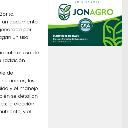
orita,
de un documento
n generada por
 hagan un uso
r
ciente el uso de
a radiación.
ble de
nutrientes, los
rdida y el manejo
bién se detallan
es; la elección
utriente; y el