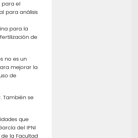
 para el
l para análisis
ina para la
rtilización de
os no es un
para mejorar la
uso de
ar. También se
ntidades que
arcía del IPNI
m de la Facultad