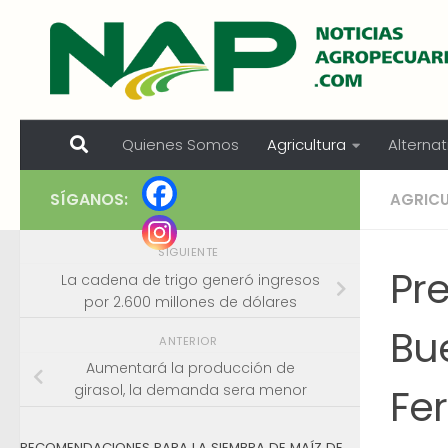
Skip to content
Quienes Somos
Agricultura
Alternat
SÍGANOS:
AGRIC
SIGUIENTE
Pr
La cadena de trigo generó ingresos
por 2.600 millones de dólares
Bu
ANTERIOR
Aumentará la producción de
Fer
girasol, la demanda sera menor
RECOMENDACIONES PARA LA SIEMBRA DE MAÍZ DE