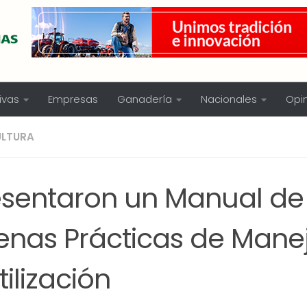
ivas
Empresas
Ganadería
Nacionales
Opi
ULTURA
esentaron un Manual de
enas Prácticas de Mane
tilización