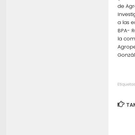
de Agr
Invest
a las e
BPA- R
la com
Agrope
Gonzál
Etiquetas
TAM