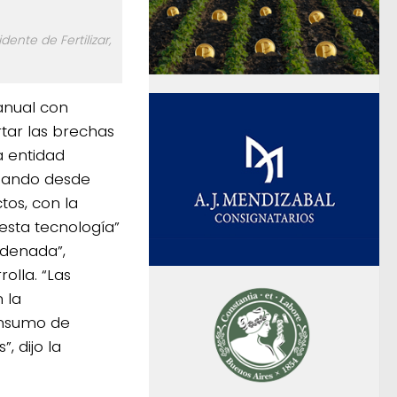
dente de Fertilizar,
manual con
tar las brechas
a entidad
ajando desde
os, con la
esta tecnología”
rdenada”,
olla. “Las
 la
consumo de
, dijo la