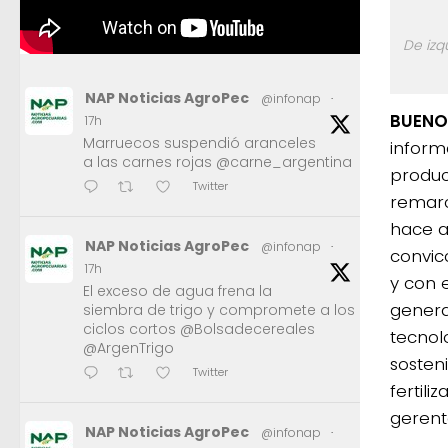
De izq
NAP Noticias AgroPec
@infonap
·
BUENO
17h
Marruecos suspendió aranceles
inform
a las carnes rojas @carne_argentina
produc
Twitter
remarc
hace a
NAP Noticias AgroPec
@infonap
·
convic
17h
y con 
El exceso de agua frena la
genera
siembra de trigo y compromete a los
ciclos cortos @Bolsadecereales
tecnol
@ArgenTrigo
sosten
Twitter
fertili
gerent
NAP Noticias AgroPec
@infonap
·