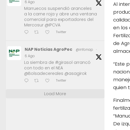
6 Ago
Al inte
Marruecos suspendió aranceles
produc
a la carne roja y abre una ventana
calidad
comercial para exportadores del
Mercosur @IPCVA
en los
Twitter
Fertili
de Agr
NAP Noticias AgroPec
@infonap
·
almace
6 Ago
La siembra de #girasol arrancó
“Este 
con todo en el NEA
naciona
@Bolsadecereales @asagirok
manejo
Twitter
quien 
Load More
Finalm
fertili
“Manua
De izq