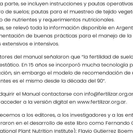
ra parte, se incluyen instrucciones y pautas operativas
o de suelos; pautas para el muestreo de tejido vegeta
o de nutrientes y requerimientos nutricionales.
, se relevó toda la información disponible en Argent
entación de buenas prácticas para el manejo de la fe
s extensivos e intensivos.
itores del manual señalaron que “la fertilidad de suel
 estático. En 15 años se incorporó mucha tecnología 
ción, sin embargo el modelo de recomendación de 
zantes es el mismo desde la década del 90”.
dquirir el Manual contactarse con info@fertilizar.org.
cceder a la versión digital en www.fertilizar.org.ar.
ecemos a los editores, a los investigadores y a las e
raron en el desarrollo de este libro como Fernando G
ational Plant Nutrition Institute); Flavio Gutierrez Boe