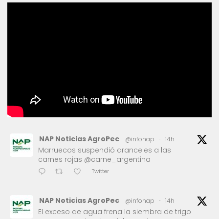
NAP Noticias AgroPec
@infonap
·
14h
Marruecos suspendió aranceles a las
carnes rojas @carne_argentina
Twitter
NAP Noticias AgroPec
@infonap
·
14h
El exceso de agua frena la siembra de trigo