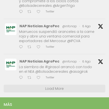
y compromete a los ciclos cortos
@Bolsadecereales @ArgenTrigo
Twitter
NAP Noticias AgroPec
@infonap
·
6 Ago
Marruecos suspendió aranceles a la carne
roja y abre una ventana comercial para
exportadores del Mercosur @IPCVA
Twitter
NAP Noticias AgroPec
@infonap
·
6 Ago
La siembra de #girasol arrancó con todo
en el NEA @Bolsadecereales @asagirok
Twitter
Load More
MÁS