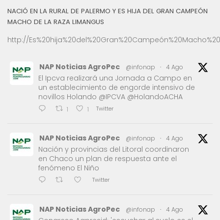
NACIÓ EN LA RURAL DE PALERMO Y ES HIJA DEL GRAN CAMPEÓN
MACHO DE LA RAZA LIMANGUS
http://Es%20hija%20del%20Gran%20Campeón%20Macho%20
NAP Noticias AgroPec
@infonap
·
4 Ago
El Ipcva realizará una Jornada a Campo en
un establecimiento de engorde intensivo de
novillos Holando @IPCVA @HolandoACHA
Twitter
1
1
NAP Noticias AgroPec
@infonap
·
4 Ago
Nación y provincias del Litoral coordinaron
en Chaco un plan de respuesta ante el
fenómeno El Niño
Twitter
NAP Noticias AgroPec
@infonap
·
4 Ago