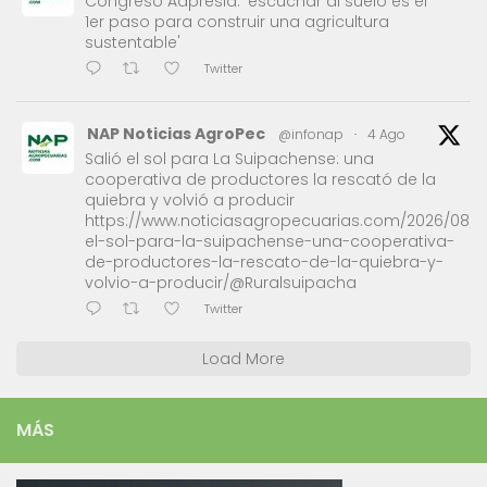
Congreso Aapresid: 'escuchar al suelo es el
1er paso para construir una agricultura
sustentable'
Twitter
NAP Noticias AgroPec
@infonap
·
4 Ago
Salió el sol para La Suipachense: una
cooperativa de productores la rescató de la
quiebra y volvió a producir
https://www.noticiasagropecuarias.com/2026/08/0
el-sol-para-la-suipachense-una-cooperativa-
de-productores-la-rescato-de-la-quiebra-y-
volvio-a-producir/@Ruralsuipacha
Twitter
Load More
MÁS