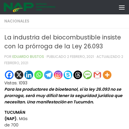
Skip to content
NACIONALES
La industria del biocombustible insiste
con la prórroga de la Ley 26.093
POR
EDUARDO BUSTOS
· PUBLICADO
2 FEBRERO, 2021
· ACTUALIZADO
2
FEBRERO, 2021
Vistas:
1093
Para los productores de bioeteanol, si la ley 26.093 no se
prorroga, será muy difícil tener la seguridad jurídica que
necesitan. Una manifestación en Tucumán.
TUCUMÁN
(NAP).
Más
de 700