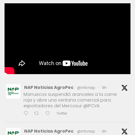
NAP Noticias AgroPec
@infonap
·
9h
Marruecos suspendió aranceles a la carne
roja y abre una ventana comercial para
exportadores del Mercosur @IPCVA
Twitter
NAP Noticias AgroPec
@infonap
·
9h