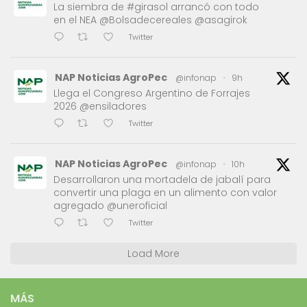
La siembra de #girasol arrancó con todo
en el NEA @Bolsadecereales @asagirok
Twitter
NAP Noticias AgroPec
@infonap
·
9h
Llega el Congreso Argentino de Forrajes
2026 @ensiladores
Twitter
NAP Noticias AgroPec
@infonap
·
10h
Desarrollaron una mortadela de jabalí para
convertir una plaga en un alimento con valor
agregado @uneroficial
Twitter
Load More
MÁS