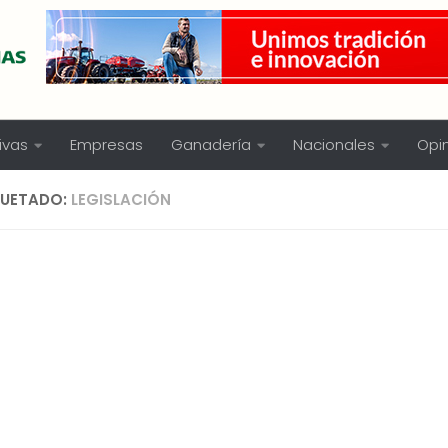
ivas
Empresas
Ganadería
Nacionales
Opi
QUETADO:
LEGISLACIÓN