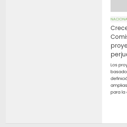
NACIONA
Crece
Comis
proy
perju
Los pro
basados
definic
amplias
para la