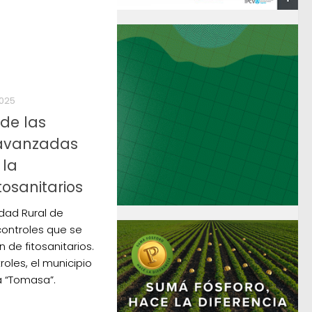
2025
de las
avanzadas
 la
tosanitarios
edad Rural de
 controles que se
n de fitosanitarios.
roles, el municipio
 “Tomasa”.