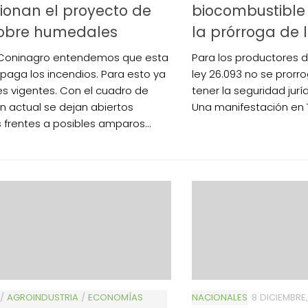
ionan el proyecto de
biocombustible 
sobre humedales
la prórroga de 
Coninagro entendemos que esta
Para los productores de
apaga los incendios. Para esto ya
ley 26.093 no se prorro
es vigentes. Con el cuadro de
tener la seguridad jurí
ón actual se dejan abiertos
Una manifestación en
frentes a posibles amparos...
/
AGROINDUSTRIA
/
ECONOMÍAS
NACIONALES
8 DICIEMBRE