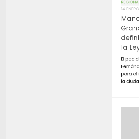
REGIONA
14 ENERO
Manda
Grand
defin
la Le
El pedi
Fernánd
para el
la ciuda