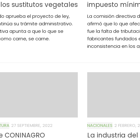
los sustitutos vegetales
impuesto míni
do aprueba el proyecto de ley,
La comisión directiva d
tinúa su trámite administrativo.
afirmó que lo que afe
ativa apunta a que lo que se
fue la falta de tributa
omo carne, se carne.
fabricantes fundados 
inconsistencia en los a
TURA
27 SEPTIEMBRE, 2022
NACIONALES
2 FEBRERO, 2
e CONINAGRO
La industria del