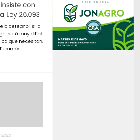
insiste con
la Ley 26.093
 bioeteanol, si la
ga, será muy difícil
dica que necesitan.
 Tucumán.
, 2020