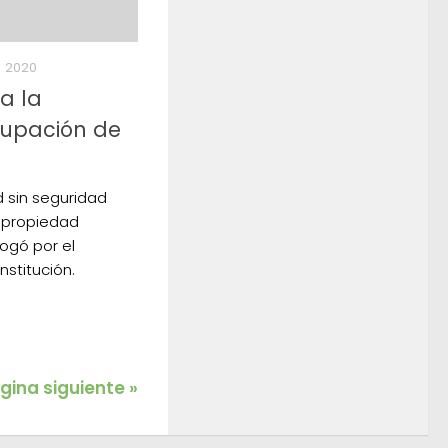
 2020
a la
cupación de
d sin seguridad
la propiedad
bogó por el
stitución.
gina siguiente »