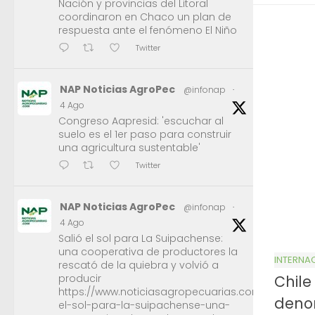
Nación y provincias del Litoral
coordinaron en Chaco un plan de
respuesta ante el fenómeno El Niño
Twitter
NAP Noticias AgroPec
@infonap
·
4 Ago
Congreso Aapresid: 'escuchar al
suelo es el 1er paso para construir
una agricultura sustentable'
Twitter
NAP Noticias AgroPec
@infonap
·
4 Ago
Salió el sol para La Suipachense:
una cooperativa de productores la
INTERNA
rescató de la quiebra y volvió a
Chile
producir
https://www.noticiasagropecuarias.com/2026/08/0
deno
el-sol-para-la-suipachense-una-