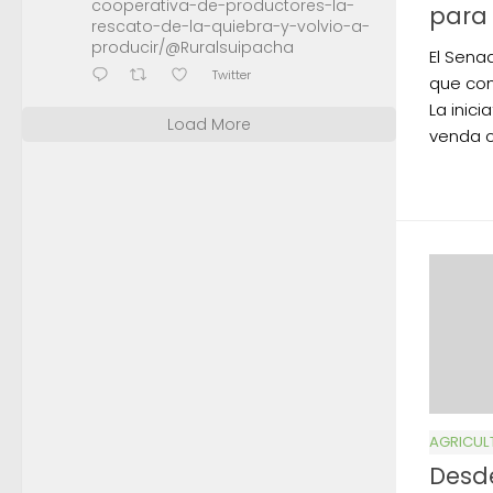
cooperativa-de-productores-la-
para 
rescato-de-la-quiebra-y-volvio-a-
producir/@Ruralsuipacha
El Sena
Twitter
que con
La inici
Load More
venda c
AGRICUL
Desd