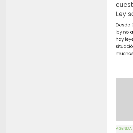
cuest
Ley 
Desde 
ley no 
hay ley
situaci
muchos 
AGENDA