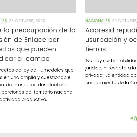
LES
26 OCTUBRE, 2020
NACIONALES
22 OCTUBRE,
 la preocupación de la
Aapresid repudi
ión de Enlace por
usurpación y o
ectos que pueden
tierras
dicar al campo
‘No hay sustentabilida
jurídica, ni respeto a 
yectos de ley de Humedales que,
privada’. La entidad a
 en una amplia y cuestionable
cumplimiento de la Con
ión, de prosperar, desafectaría
 porciones del territorio nacional
 actividad productiva.
Pá