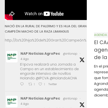
NACIÓ EN LA RURAL DE PALERMO Y ES HIJA DEL GRAN
CAMPEÓN MACHO DE LA RAZA LIMANGUS
AGENDA
http://Es%20hija%20del%20Gran%20Campeón%20Macho%2
El CA
agend
NAP Noticias AgroPec
@infonap
·
de la
4 Ago
El Ipcva realizará una Jornada a
En el p
Campo en un establecimiento de
represe
engorde intensivo de novillos
que for
Holando @IPCVA @HolandoACHA
Agroindu
Twitter
1
1
agenda 
diciembr
NAP Noticias AgroPec
@infonap
·
4 Ago