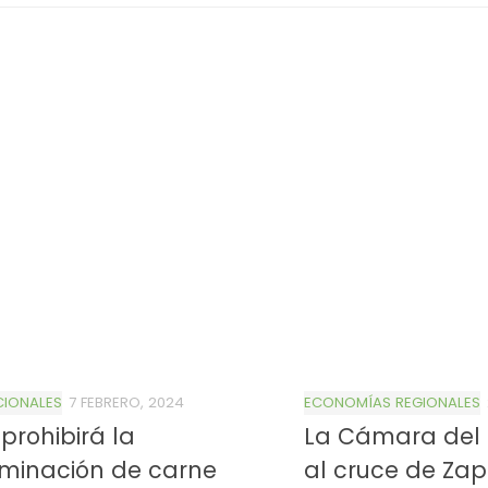
CIONALES
7 FEBRERO, 2024
ECONOMÍAS REGIONALES
 prohibirá la
La Cámara del 
4/salio-
minación de carne
al cruce de Zap