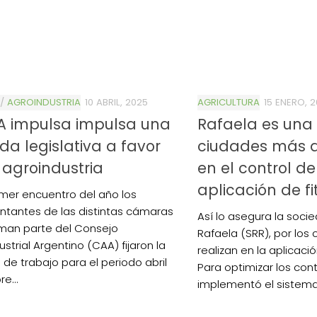
/
AGROINDUSTRIA
10 ABRIL, 2025
AGRICULTURA
15 ENERO, 
0de%20la%20Raza%20Limangus,
A impulsa impulsa una
Rafaela es una 
a legislativa a favor
ciudades más 
 agroindustria
en el control de
aplicación de fi
rimer encuentro del año los
ntantes de las distintas cámaras
Así lo asegura la soci
man parte del Consejo
Rafaela (SRR), por los
strial Argentino (CAA) fijaron la
realizan en la aplicació
de trabajo para el periodo abril
Para optimizar los cont
e...
implementó el sistema