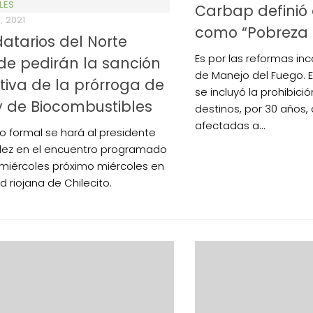
LES
Carbap definió
, 2021
como “Pobreza I
tarios del Norte
Es por las reformas in
e pedirán la sanción
de Manejo del Fuego. E
itiva de la prórroga de
se incluyó la prohibici
y de Biocombustibles
destinos, por 30 años, 
afectadas a...
do formal se hará al presidente
ez en el encuentro programado
 miércoles próximo miércoles en
d riojana de Chilecito.