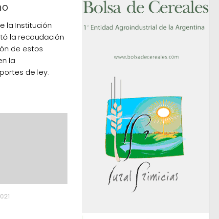
mo
e la Institución
ctó la recaudación
ción de estos
en la
portes de ley.
021