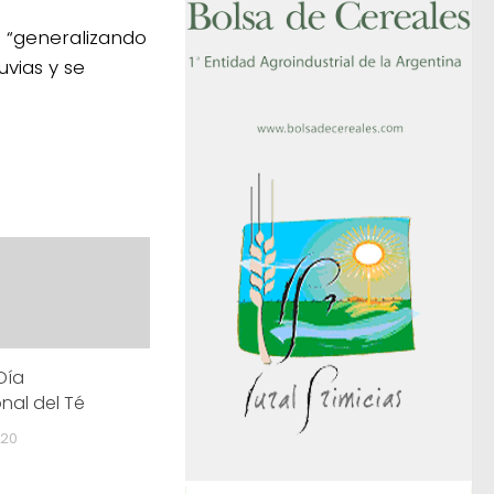
n “generalizando
uvias y se
Día
nal del Té
020