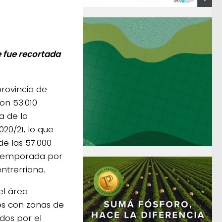
 fue recortada
provincia de
on 53.010
a de la
20/21, lo que
de las 57.000
 temporada por
ntrerriana.
el área
es con zonas de
dos por el