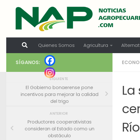
Skip to content
Quienes Somos
Agricultura
Alternat
SÍGANOS:
ECONO
SIGUIENTE
La
El Gobierno bonaerense pone
incentivos para mejorar la calidad
del trigo
ce
ANTERIOR
Río
Productores cooperativistas
consideran al Estado como un
obstáculo