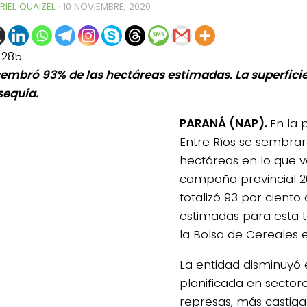
RIEL QUAIZEL
·
10 NOVIEMBRE, 2020
1285
sembró 93% de las hectáreas estimadas. La superficie
sequía.
PARANÁ (NAP).
En la 
Entre Ríos se sembrar
hectáreas en lo que v
campaña provincial 20
totalizó 93 por ciento 
estimadas para esta
la Bolsa de Cereales e
La entidad disminuyó 
planificada en sector
represas, más castiga