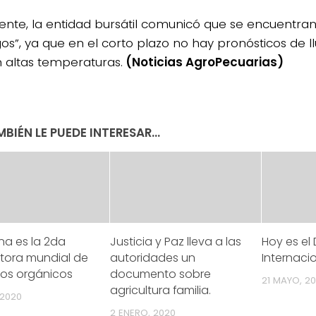
ente, la entidad bursátil comunicó que se encuentra
gos”, ya que en el corto plazo no hay pronósticos de ll
 altas temperaturas.
(Noticias AgroPecuarias)
BIÉN LE PUEDE INTERESAR...
na es la 2da
Justicia y Paz lleva a las
Hoy es el 
tora mundial de
autoridades un
Internacio
tos orgánicos
documento sobre
21 MAYO, 2
agricultura familia.
 2020
2 ENERO, 2020