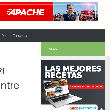
nión
Turismo
MÁS
21
ntre