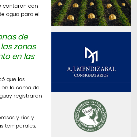
no contaron con
de agua para el
zonas de
 las zonas
nto en las
có que las
 en la cama de
guay registraron
resas y ríos y
as temporales,