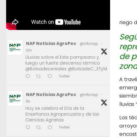
riego d
Segú
NAP Noticias AgroPec
repr
@infonap
·
10h
de p
Lluvias sobre el Este pampeano y
luego un fuerte descenso térmico
zona
@Bolsadecereales @BolsadeC_ETyM
Twitter
A travé
emerge
NAP Noticias AgroPec
siembr
@infonap
·
11h
lluvias
Hoy se celebra el Día de la
Enseñanza Agropecuaria y de las
Los té
Ciencias Agrarias
arroyo
Twitter
encost