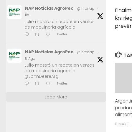
NAP Noticias AgroPec
@infonap
·
Finalm
11h
los rie
Julio mostró un rebote en ventas
prevén
de maquinaria agrícola
Twitter
NAP Noticias AgroPec
@infonap
·
TAM
5 Ago
Julio mostró un rebote en ventas
de maquinaria agrícola
@JohnDeereArg
Twitter
Load More
Argenti
produc
alimen
11 MAYO,