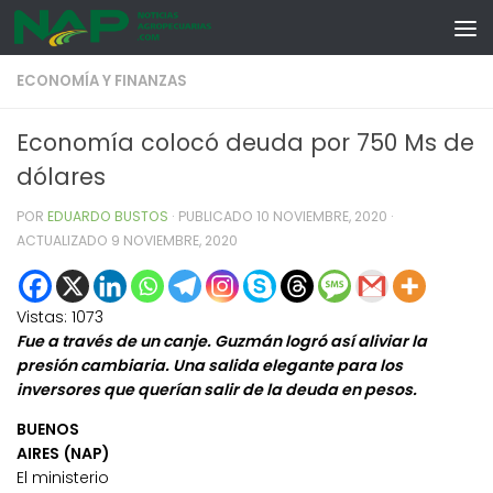
Skip to content
ECONOMÍA Y FINANZAS
Economía colocó deuda por 750 Ms de
dólares
POR
EDUARDO BUSTOS
· PUBLICADO
10 NOVIEMBRE, 2020
·
ACTUALIZADO
9 NOVIEMBRE, 2020
Vistas:
1073
Fue a través de un canje. Guzmán logró así aliviar la
presión cambiaria. Una salida elegante para los
inversores que querían salir de la deuda en pesos.
BUENOS
AIRES (NAP)
El ministerio