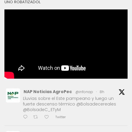
UNO ROBATIZADOL
NAP Noticias AgroPec
@infonap
·
8h
Lluvias sobre el Este pampeano y luego un
fuerte descenso térmico @Bolsadecereales
@BolsadeC_ETyM
Twitter