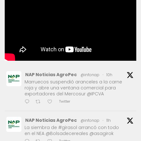
NAP Noticias AgroPec
@infonap
·
10h
Marruecos suspendió aranceles a la carne
roja y abre una ventana comercial para
exportadores del Mercosur @IPCVA
Twitter
NAP Noticias AgroPec
@infonap
·
11h
La siembra de #girasol arrancó con todo
en el NEA @Bolsadecereales @asagirok