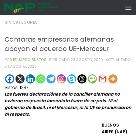
Skip to content
SIN CATEGORÍA
Cámaras empresarias alemanas
apoyan el acuerdo UE-Mercosur
POR
EDUARDO BUSTOS
· PUBLICADO
23 AGOSTO, 2020
· ACTUALIZADO
24 AGOSTO, 2020
Vistas:
1297
Las fuertes declaraciónes de la canciller alemana no
tuvieron respuesta inmediata fuera de su país. Ni el
gobierno de Brasil, ni el Mercosur, ni la UE se pronunciaron
al respecto.
BUENOS
AIRES (NAP).