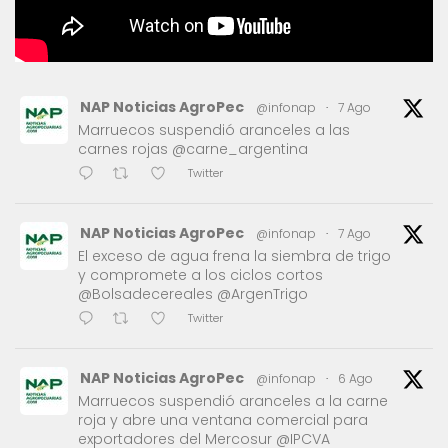
NAP Noticias AgroPec
@infonap
·
7 Ago
Marruecos suspendió aranceles a las
carnes rojas @carne_argentina
Twitter
NAP Noticias AgroPec
@infonap
·
7 Ago
El exceso de agua frena la siembra de trigo
y compromete a los ciclos cortos
@Bolsadecereales @ArgenTrigo
Twitter
NAP Noticias AgroPec
@infonap
·
6 Ago
Marruecos suspendió aranceles a la carne
roja y abre una ventana comercial para
exportadores del Mercosur @IPCVA