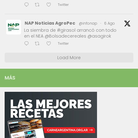
Twitter
NAP Noticias AgroPec
@infonap
·
6 Ago
La siembra de #girasol arrancó con todo
en el NEA @Bolsadecereales @asagirok
Twitter
Load More
MÁS