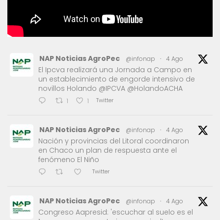
NAP Noticias AgroPec
@infonap
·
4 Ago
El Ipcva realizará una Jornada a Campo en
un establecimiento de engorde intensivo de
novillos Holando @IPCVA @HolandoACHA
Twitter
1
1
NAP Noticias AgroPec
@infonap
·
4 Ago
Nación y provincias del Litoral coordinaron
en Chaco un plan de respuesta ante el
fenómeno El Niño
Twitter
NAP Noticias AgroPec
@infonap
·
4 Ago
Congreso Aapresid: 'escuchar al suelo es el