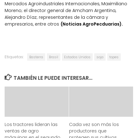
Mercados Agroindustriales Internacionales, Maximiliano
Moreno; el director general de Amcham Argentina,
Alejandro Díaz; representantes de la cámara y
empresarios, entre otros
(Noticias AgroPecduarias).
Etiquetas:
Basterra
Brasil
Estados Unidos
soja
topes
TAMBIÉN LE PUEDE INTERESAR...
Los tractores lideran las
Cada vez son más los
ventas de agro
productores que
máquinas en el segundo
protegen sus cultivos