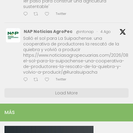
1er paso para construir una agricultura
sustentable'
Twitter
NAP Noticias AgroPec
@infonap
·
4 Ago
Salió el sol para La Suipachense: una
cooperativa de productores la rescató de la
quiebra y volvió a producir
https://www.noticiasagropecuarias.com/2026/08/0
el-sol-para-la-suipachense-una-cooperativa-
de-productores-la-rescato-de-la-quiebra-y-
volvio-a-producir/@Ruralsuipacha
Twitter
Load More
MÁS