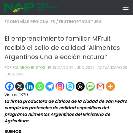
Skip to content
ECONOMÍAS REGIONALES
/
FRUTIHORTICULTURA
El emprendimiento familiar MFruit
recibió el sello de calidad ‘Alimentos
Argentinos una elección natural’
POR
EDUARDO BUSTOS
· PUBLICADO
29 JULIO, 2020
· ACTUALIZADO
29
JULIO, 2020
Vistas:
1379
La firma productora de cítricos de la ciudad de San Pedro
cumple los protocolos de calidad específicos del
programa Alimentos Argentinos del Ministerio de
Agricultura.
BUENOS