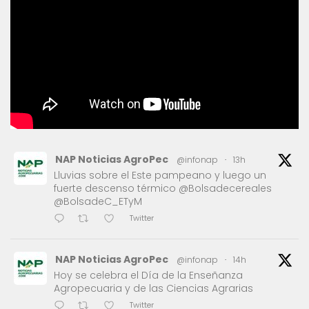
NAP Noticias AgroPec
@infonap
·
13h
Lluvias sobre el Este pampeano y luego un
fuerte descenso térmico @Bolsadecereales
@BolsadeC_ETyM
Twitter
NAP Noticias AgroPec
@infonap
·
14h
Hoy se celebra el Día de la Enseñanza
Agropecuaria y de las Ciencias Agrarias
Twitter