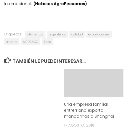
Internacional.
(Noticias AgroPecuarias)
Etiquetas:
alimentos
argentinos
calidad
exportaciones
interno
MERCADO
Sello
TAMBIÉN LE PUEDE INTERESAR...
Una empresa familiar
entrerriana exporta
mandarinas a Shanghai
17 AGOSTO, 2018