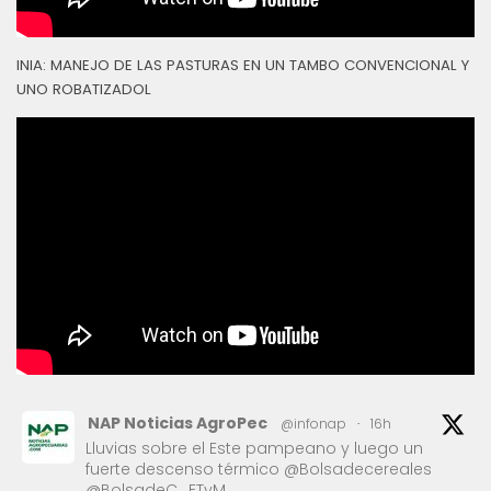
INIA: MANEJO DE LAS PASTURAS EN UN TAMBO CONVENCIONAL Y
UNO ROBATIZADOL
NAP Noticias AgroPec
@infonap
·
16h
Lluvias sobre el Este pampeano y luego un
fuerte descenso térmico @Bolsadecereales
@BolsadeC_ETyM