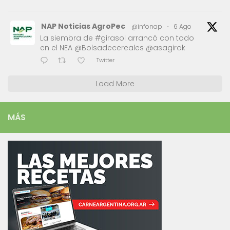
NAP Noticias AgroPec
@infonap
·
6 Ago
La siembra de #girasol arrancó con todo
en el NEA @Bolsadecereales @asagirok
Twitter
Load More
MÁS