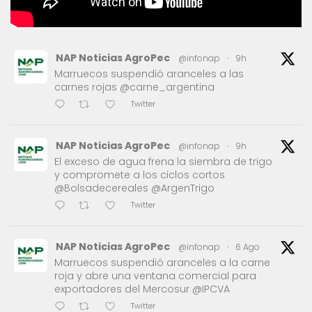
NAP Noticias AgroPec
@infonap
·
9h
Marruecos suspendió aranceles a las
carnes rojas @carne_argentina
Twitter
NAP Noticias AgroPec
@infonap
·
9h
El exceso de agua frena la siembra de trigo
y compromete a los ciclos cortos
@Bolsadecereales @ArgenTrigo
Twitter
NAP Noticias AgroPec
@infonap
·
6 Ago
Marruecos suspendió aranceles a la carne
roja y abre una ventana comercial para
exportadores del Mercosur @IPCVA
Twitter