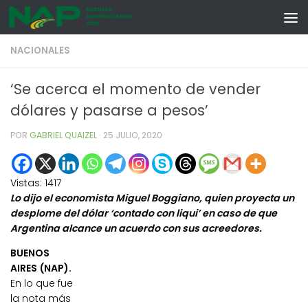
Skip to content
NACIONALES
‘Se acerca el momento de vender
dólares y pasarse a pesos’
POR
GABRIEL QUAIZEL
·
25 JULIO, 2020
Vistas:
1417
Lo dijo el economista Miguel Boggiano, quien proyecta un
desplome del dólar ‘contado con liqui’ en caso de que
Argentina alcance un acuerdo con sus acreedores.
BUENOS
AIRES (NAP).
En lo que fue
la nota más