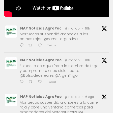
NAP Noticias AgroPec
@infonap
·
10h
Marruecos suspendió aranceles a las
carnes rojas @carne_argentina
Twitter
NAP Noticias AgroPec
@infonap
·
10h
El exceso de agua frena la siembra de trigo
y compromete a los ciclos cortos
@Bolsadecereales @ArgenTrigo
Twitter
NAP Noticias AgroPec
@infonap
·
6 Ago
Marruecos suspendió aranceles a la carne
roja y abre una ventana comercial para
exportadores del Mercosur @IPCVA