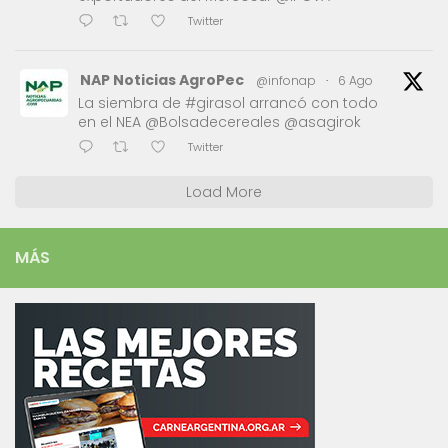
Twitter
NAP Noticias AgroPec
@infonap
·
6 Ago
La siembra de #girasol arrancó con todo
en el NEA @Bolsadecereales @asagirok
Twitter
Load More
MÁS