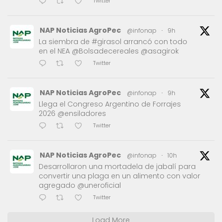
Twitter
NAP Noticias AgroPec
@infonap
·
9h
La siembra de #girasol arrancó con todo
en el NEA @Bolsadecereales @asagirok
Twitter
NAP Noticias AgroPec
@infonap
·
9h
Llega el Congreso Argentino de Forrajes
2026 @ensiladores
Twitter
NAP Noticias AgroPec
@infonap
·
10h
Desarrollaron una mortadela de jabalí para
convertir una plaga en un alimento con valor
agregado @uneroficial
Twitter
Load More