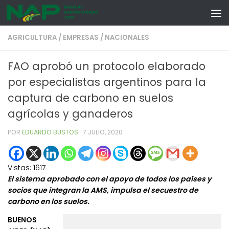
Skip to content
AGRICULTURA
/
EMPRESAS
/
NACIONALES
FAO aprobó un protocolo elaborado
por especialistas argentinos para la
captura de carbono en suelos
agrícolas y ganaderos
POR
EDUARDO BUSTOS
·
7 JULIO, 2020
Vistas:
1617
El sistema aprobado con el apoyo de todos los países y
socios que integran la AMS, impulsa el secuestro de
carbono en los suelos.
BUENOS