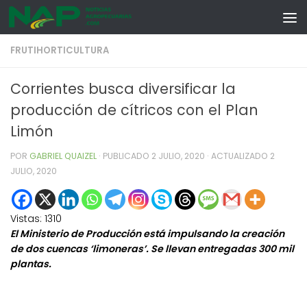
Skip to content
FRUTIHORTICULTURA
Corrientes busca diversificar la
producción de cítricos con el Plan
Limón
POR
GABRIEL QUAIZEL
· PUBLICADO
2 JULIO, 2020
· ACTUALIZADO
2
JULIO, 2020
Vistas:
1310
El Ministerio de Producción está impulsando la creación
de dos cuencas ‘limoneras’. Se llevan entregadas 300 mil
plantas.