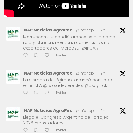
NAP Noticias AgroPec
@infonap
·
9h
Marruecos suspendió aranceles a la carne
roja y abre una ventana comercial para
exportadores del Mercosur @IPCVA
Twitter
NAP Noticias AgroPec
@infonap
·
9h
La siembra de #girasol arrancó con todo
en el NEA @Bolsadecereales @asagirok
Twitter
NAP Noticias AgroPec
@infonap
·
9h
Llega el Congreso Argentino de Forrajes
2026 @ensiladores
Twitter