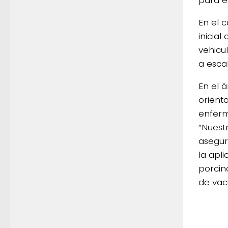
para e
En el 
inicial
vehicu
a escal
En el 
orient
enferm
“Nuest
asegur
la apl
porcin
de vac