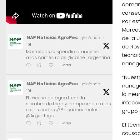
demand
consec
Por es
Marcos 
de la 
NAP Noticias AgroPec
@infonap
·
19h
de Ros
Marruecos suspendió aranceles
tecnol
a las carnes rojas @carne_argentina
nanoge
Twitter
“Nuest
NAP Noticias AgroPec
@infonap
·
nanoge
19h
la neu
El exceso de agua frena la
infecci
siembra de trigo y compromete a los
ciclos cortos @Bolsadecereales
grupo 
@ArgenTrigo
Twitter
El téc
causad