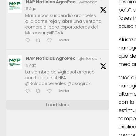
respir
NAP Noticias AgroPec
@infonap
·
país”, 
6 Ago
Marruecos suspendió aranceles
fases 
a la carne roja y abre una ventana
causa f
comercial para exportadores del
Mercosur @IPCVA
Alustiz
Twitter
nanoge
que de
NAP Noticias AgroPec
@infonap
·
median
6 Ago
La siembra de #girasol arrancó
“Nos e
con todo en el NEA
@Bolsadecereales @asagirok
nanoge
Twitter
altame
con la
Load More
estímu
temper
explic
menor 