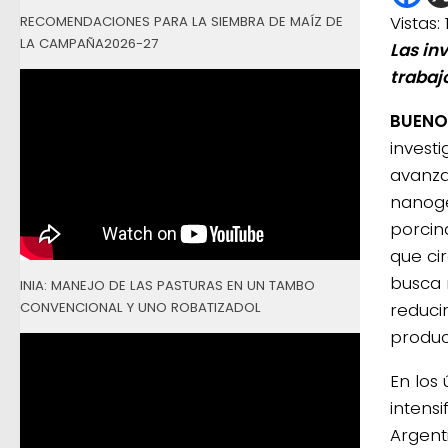
Vistas:
RECOMENDACIONES PARA LA SIEMBRA DE MAÍZ DE
LA CAMPAÑA2026-27
Las in
trabajo
BUENOS
invest
avanza
nanoge
porcin
que ci
busca 
INIA: MANEJO DE LAS PASTURAS EN UN TAMBO
CONVENCIONAL Y UNO ROBATIZADOL
reducir
produc
En los 
intens
Argent