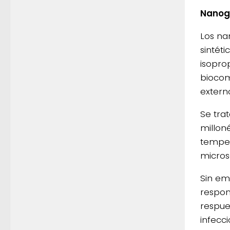
Nanog
Los na
sintét
isopro
biocom
extern
Se tra
millon
temper
micros
Sin em
respon
respue
infecc