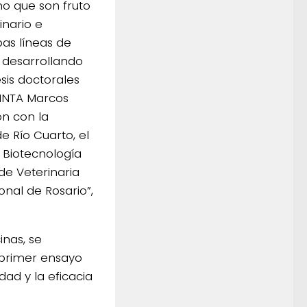
no que son fruto
inario e
bas líneas de
n desarrollando
sis doctorales
 INTA Marcos
ón con la
e Río Cuarto, el
e Biotecnología
 de Veterinaria
onal de Rosario”,
nas, se
 primer ensayo
dad y la eficacia