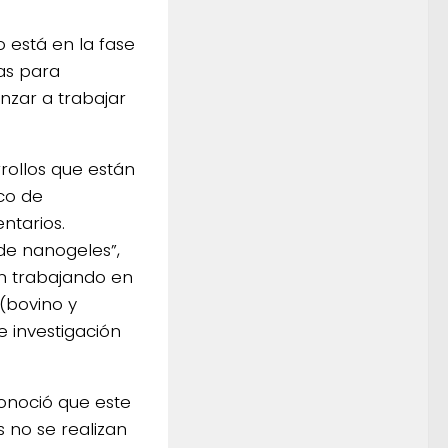
o está en la fase
las para
nzar a trabajar
rollos que están
ico de
ntarios.
 de nanogeles”,
n trabajando en
(bovino y
e investigación
conoció que este
s no se realizan