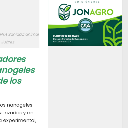
 INTA Sanidad animal,
 Juárez
gadores
nanogeles
e los
 los nanogeles
vanzados y en
a experimental,