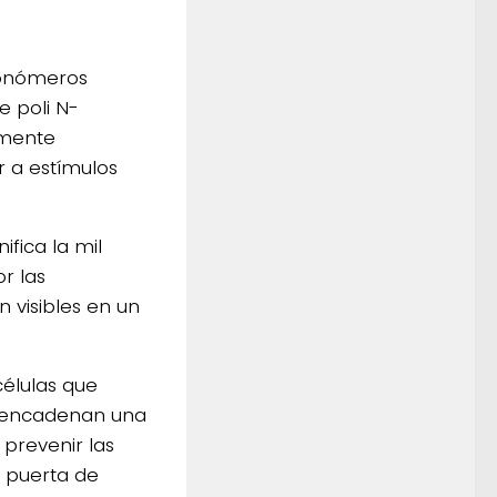
monómeros
e poli N-
amente
r a estímulos
fica la mil
r las
 visibles en un
células que
esencadenan una
 prevenir las
a puerta de