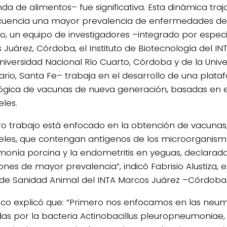
a de alimentos– fue significativa. Esta dinámica tra
uencia una mayor prevalencia de enfermedades de dif
to, un equipo de investigadores –integrado por especia
Juárez, Córdoba, el Instituto de Biotecnología del INT
Universidad Nacional Río Cuarto, Córdoba y de la Univ
ario, Santa Fe– trabaja en el desarrollo de una plat
ógica de vacunas de nueva generación, basadas en e
les.
ro trabajo está enfocado en la obtención de vacunas
les, que contengan antígenos de los microorganis
monía porcina y la endometritis en yeguas, declarad
ones de mayor prevalencia”, indicó Fabrisio Alustiza, e
de Sanidad Animal del INTA Marcos Juárez –Córdoba
nico explicó que: “Primero nos enfocamos en las neum
as por la bacteria Actinobacillus pleuropneumonia