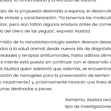
valuar la funcionalidad y la eficacia de vacuna.
caso de la propuesta destinada a equinos, el desarroll
 de síntesis y caracterización. “Ya tenemos las molécu
lizar, pero aún faltan algunos ensayos antes de come
a del útero de las yeguas”, expresó Alustiza.
ámbito de la nanobiotecnología existen diversos desar
ados a la salud animal, desde nuevos kits de diagnóst
edades y terapias antitumorales, hasta aditivos alime
ro interés está puesto en continuar con el desarrollo
ó Alustiza quien adelantó que, además, se encuentra
icación de nanogeles para la preservación de semen 
o inicialmente) y, próximamente iniciarán una línea d
unas destinadas a peces.
Asimismo, Alustiza re
tipo de investigacione