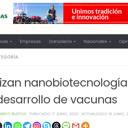
ivas
Empresas
Ganadería
Nacionales
Opi
TEGORÍA
ilizan nanobiotecnologí
 desarrollo de vacunas
ARDO BUSTOS
· PUBLICADO
17 JUNIO, 2020
· ACTUALIZADO
16 JUNIO, 