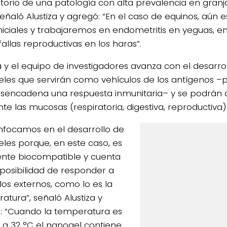
atorio de una patología con alta prevalencia en granj
señaló Alustiza y agregó: “En el caso de equinos, aún 
iniciales y trabajaremos en endometritis en yeguas,
allas reproductivas en los haras”.
a y el equipo de investigadores avanza con el desarrol
les que servirán como vehículos de los antígenos –pa
sencadena una respuesta inmunitaria– y se podrán 
te las mucosas (respiratoria, digestiva, reproductiva)
nfocamos en el desarrollo de
les porque, en este caso, es
nte biocompatible y cuenta
 posibilidad de responder a
los externos, como lo es la
atura”, señaló Alustiza y
ó: “Cuando la temperatura es
a 32 °C el nanogel contiene