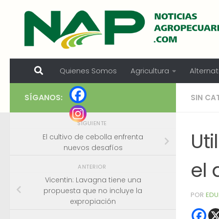
Skip to content
Quienes Somos
Agricultura
Alternat
SÍGANOS:
SIN CA
SIGUIENTE
Ut
El cultivo de cebolla enfrenta
nuevos desafíos
el
ANTERIOR
Vicentin: Lavagna tiene una
propuesta que no incluye la
POR
EDU
expropiación