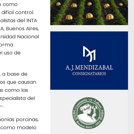
jo como
ícil control.
listas del INTA
A, Buenos Aires,
ersidad Nacional
aforma
l uso de
, a base de
mos que causan
as como las
specialista del
–.
onías porcinas,
e, como modelo