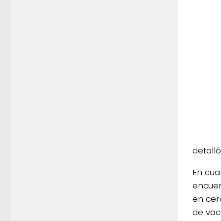
detalló
En cua
encuen
en cer
de vac