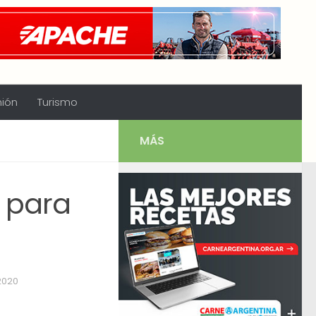
nión
Turismo
MÁS
a para
2020