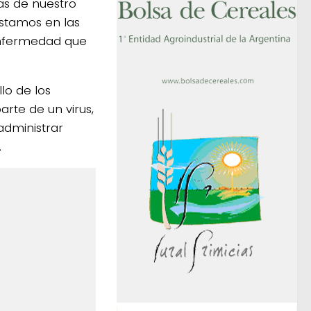
as de nuestro
estamos en las
 enfermedad que
lo de los
rte de un virus,
administrar
.