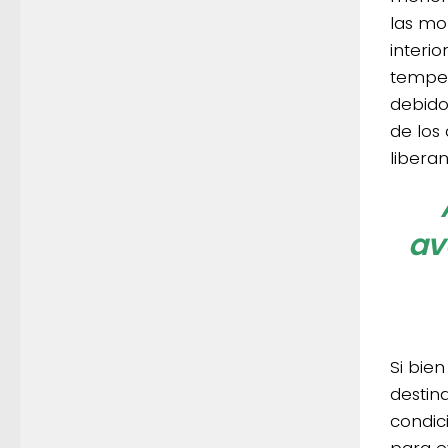
las mo
interio
tempe
debido
de los
liberan
av
Si bie
destin
condic