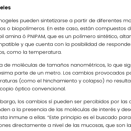
eles
nogeles pueden sintetizarse a partir de diferentes 
icos o biopolímeros. En este caso, están compuestos d
pil amina ó PNIPAM, que es un polímero sintético, alt
patible y que cuenta con la posibilidad de responde
os, como la temperatura.
ta de moléculas de tamaños nanométricos, lo que signi
ésima parte de un metro. Los cambios provocados po
aturas (como el hinchamiento y colapso) no resultan
copio óptico convencional.
bargo, los cambios sí pueden ser percibidos por las 
den a la presencia de las moléculas de interés y d
sta inmune a ellas. “Este principio es el buscado para
iones directamente a nivel de las mucosas, que son l