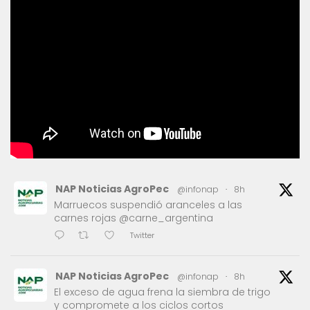
NAP Noticias AgroPec
@infonap
·
8h
Marruecos suspendió aranceles a las
carnes rojas @carne_argentina
Twitter
NAP Noticias AgroPec
@infonap
·
8h
El exceso de agua frena la siembra de trigo
y compromete a los ciclos cortos