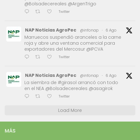
@Bolsadecereales @ArgenTrigo
Twitter
NAP Noticias AgroPec
@infonap
·
6 Ago
Marruecos suspendió aranceles a la carne
roja y abre una ventana comercial para
exportadores del Mercosur @IPCVA
Twitter
NAP Noticias AgroPec
@infonap
·
6 Ago
La siembra de #girasol arrancó con todo
en el NEA @Bolsadecereales @asagirok
Twitter
Load More
MÁS