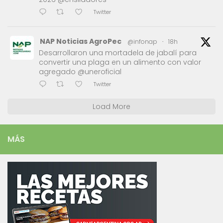
Twitter
NAP Noticias AgroPec
@infonap
·
18h
Desarrollaron una mortadela de jabalí para
convertir una plaga en un alimento con valor
agregado @uneroficial
Twitter
Load More
MÁS