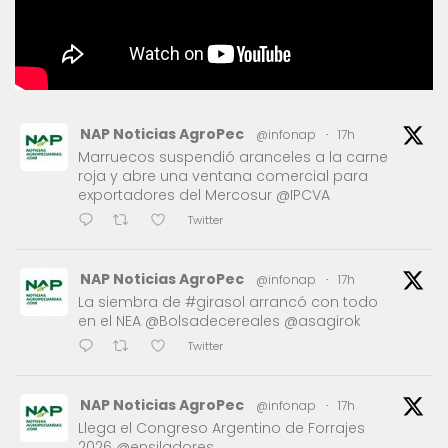
NAP Noticias AgroPec
@infonap
·
17h
Marruecos suspendió aranceles a la carne
roja y abre una ventana comercial para
exportadores del Mercosur @IPCVA
Twitter
NAP Noticias AgroPec
@infonap
·
17h
La siembra de #girasol arrancó con todo
en el NEA @Bolsadecereales @asagirok
Twitter
NAP Noticias AgroPec
@infonap
·
17h
Llega el Congreso Argentino de Forrajes
2026 @ensiladores