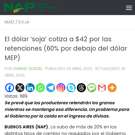
Skip to content
MAÍZ
/
SOJA
El dólar ‘soja’ cotiza a $42 por las
retenciones (60% por debajo del dólar
MEP)
POR
GABRIEL QUAIZEL
· PUBLICADO
28 ABRIL, 2020
· ACTUALIZADO
28
ABRIL, 2020
Vistas:
1189
Se prevé que los productores retendrán los granos
mientras se mantenga esa diferencia. Un problema para
el Gobierno por la caída en el ingreso de divisas.
BUENOS AIRES (NAP).
La suba de más de 20% en los
distintos tipos de cambio no regulados por el Gobierno