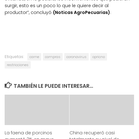
surgir, esto es un poco lo que le quiere decir al
productor”, concluyó
(Noticas AgroPecuarias)
.
Etiquetas:
carne
compras
coronavirus
opricno
restricciones
TAMBIÉN LE PUEDE INTERESAR...
La faena de porcinos
China recuperó casi