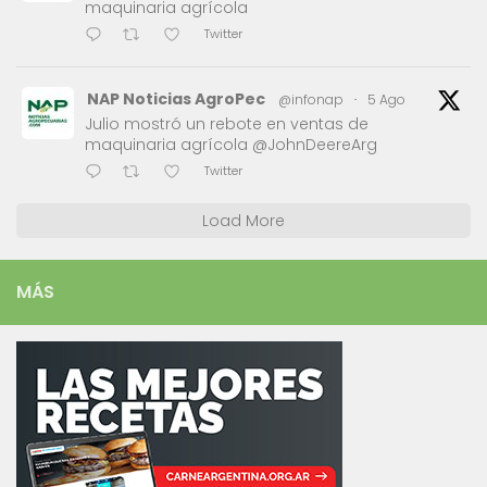
maquinaria agrícola
Twitter
NAP Noticias AgroPec
@infonap
·
5 Ago
Julio mostró un rebote en ventas de
maquinaria agrícola @JohnDeereArg
Twitter
Load More
MÁS