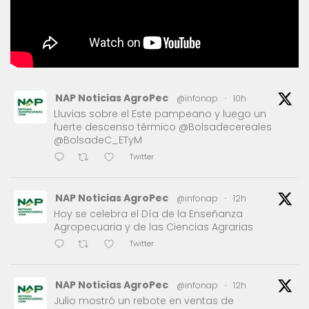
NAP Noticias AgroPec
@infonap
·
10h
Lluvias sobre el Este pampeano y luego un
fuerte descenso térmico @Bolsadecereales
@BolsadeC_ETyM
Twitter
NAP Noticias AgroPec
@infonap
·
12h
Hoy se celebra el Día de la Enseñanza
Agropecuaria y de las Ciencias Agrarias
Twitter
NAP Noticias AgroPec
@infonap
·
12h
Julio mostró un rebote en ventas de