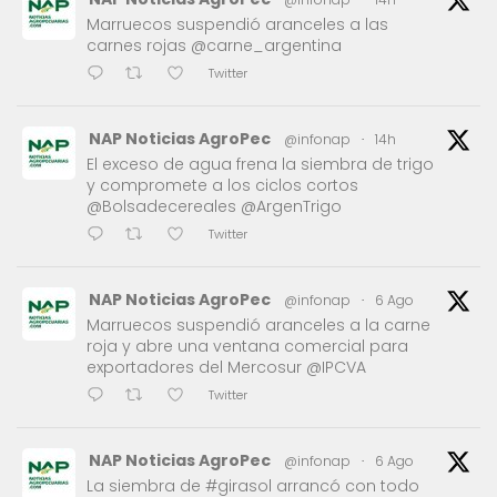
Marruecos suspendió aranceles a las
carnes rojas @carne_argentina
Twitter
NAP Noticias AgroPec
@infonap
·
14h
El exceso de agua frena la siembra de trigo
y compromete a los ciclos cortos
@Bolsadecereales @ArgenTrigo
Twitter
NAP Noticias AgroPec
@infonap
·
6 Ago
Marruecos suspendió aranceles a la carne
roja y abre una ventana comercial para
exportadores del Mercosur @IPCVA
Twitter
NAP Noticias AgroPec
@infonap
·
6 Ago
La siembra de #girasol arrancó con todo