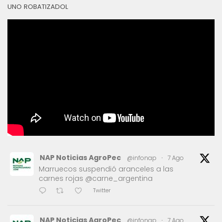
UNO ROBATIZADOL
NAP Noticias AgroPec
@infonap
·
7 Ago
Marruecos suspendió aranceles a las
carnes rojas @carne_argentina
Twitter
NAP Noticias AgroPec
@infonap
·
7 Ago