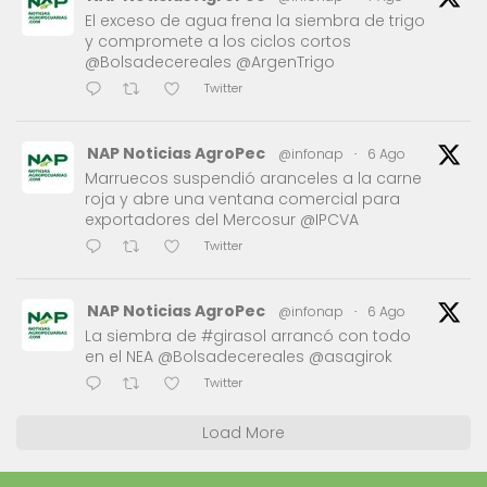
El exceso de agua frena la siembra de trigo
y compromete a los ciclos cortos
@Bolsadecereales @ArgenTrigo
Twitter
NAP Noticias AgroPec
@infonap
·
6 Ago
Marruecos suspendió aranceles a la carne
roja y abre una ventana comercial para
exportadores del Mercosur @IPCVA
Twitter
NAP Noticias AgroPec
@infonap
·
6 Ago
La siembra de #girasol arrancó con todo
en el NEA @Bolsadecereales @asagirok
Twitter
Load More