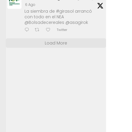
6 Ago
La siembra de #girasol arrancó
con todo en el NEA
@Bolsadecereales @asagirok
Twitter
Load More