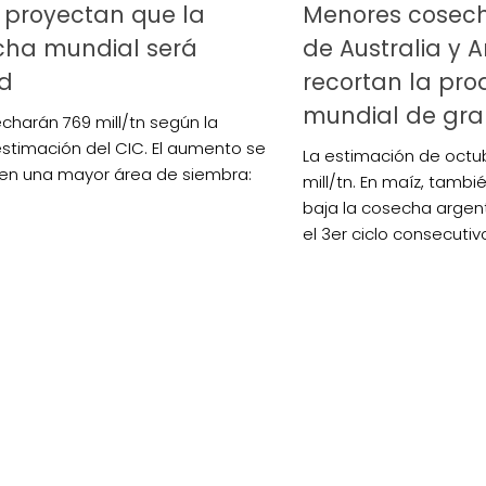
: proyectan que la
Menores cosech
cha mundial será
de Australia y 
rd
recortan la pro
mundial de gra
charán 769 mill/tn según la
estimación del CIC. El aumento se
La estimación de octub
 en una mayor área de siembra:
mill/tn. En maíz, tambié
baja la cosecha argenti
el 3er ciclo consecutiv