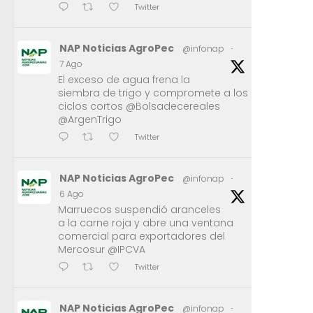
Twitter
NAP Noticias AgroPec
@infonap
·
7 Ago
El exceso de agua frena la
siembra de trigo y compromete a los
ciclos cortos @Bolsadecereales
@ArgenTrigo
Twitter
NAP Noticias AgroPec
@infonap
·
6 Ago
Marruecos suspendió aranceles
a la carne roja y abre una ventana
comercial para exportadores del
Mercosur @IPCVA
Twitter
NAP Noticias AgroPec
@infonap
·