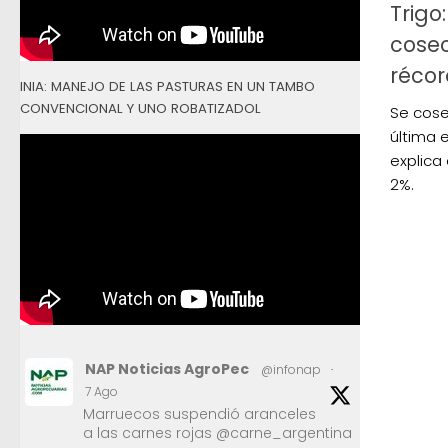
Trigo
cose
réco
INIA: MANEJO DE LAS PASTURAS EN UN TAMBO
CONVENCIONAL Y UNO ROBATIZADOL
Se cose
última 
explica
2%.
NAP Noticias AgroPec
@infonap
·
7 Ago
Marruecos suspendió aranceles
a las carnes rojas @carne_argentina