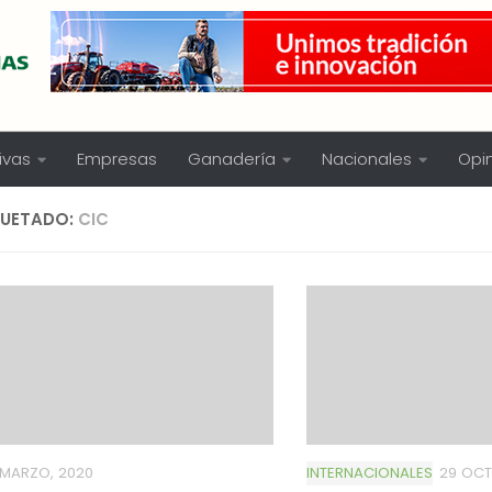
ivas
Empresas
Ganadería
Nacionales
Opi
QUETADO:
CIC
 MARZO, 2020
INTERNACIONALES
29 OCT