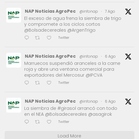
NAP Noticias AgroPec
@infonap
·
7 Ago
El exceso de agua frena la siembra de trigo
y compromete a los ciclos cortos
@Bolsadecereales @ArgenTrigo
Twitter
NAP Noticias AgroPec
@infonap
·
6 Ago
Marruecos suspendió aranceles a la carne
roja y abre una ventana comercial para
exportadores del Mercosur @IPCVA
Twitter
NAP Noticias AgroPec
@infonap
·
6 Ago
La siembra de #girasol arrancó con todo
en el NEA @Bolsadecereales @asagirok
Twitter
Load More