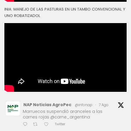
INIA: MANEJO DE LAS PASTURAS EN UN TAMBO CONVENCIONAL Y
UNO ROBATIZADOL
NAP Noticias AgroPec
@infonap
·
7 Ago
Marruecos suspendió aranceles a las
carnes rojas @carne_argentina
Twitter