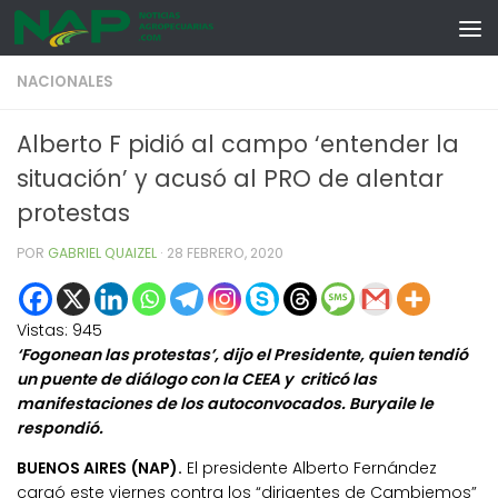
Skip to content
NACIONALES
Alberto F pidió al campo ‘entender la
situación’ y acusó al PRO de alentar
protestas
POR
GABRIEL QUAIZEL
·
28 FEBRERO, 2020
Vistas:
945
‘Fogonean las protestas’, dijo el Presidente, quien tendió
un puente de diálogo con la CEEA y criticó las
manifestaciones de los autoconvocados. Buryaile le
respondió.
BUENOS AIRES (NAP).
El presidente Alberto Fernández
cargó este viernes contra los “dirigentes de Cambiemos”