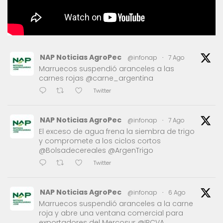
NAP Noticias AgroPec
@infonap
·
7 Ago
Marruecos suspendió aranceles a las
carnes rojas @carne_argentina
Twitter
NAP Noticias AgroPec
@infonap
·
7 Ago
El exceso de agua frena la siembra de trigo
y compromete a los ciclos cortos
@Bolsadecereales @ArgenTrigo
Twitter
NAP Noticias AgroPec
@infonap
·
6 Ago
Marruecos suspendió aranceles a la carne
roja y abre una ventana comercial para
exportadores del Mercosur @IPCVA