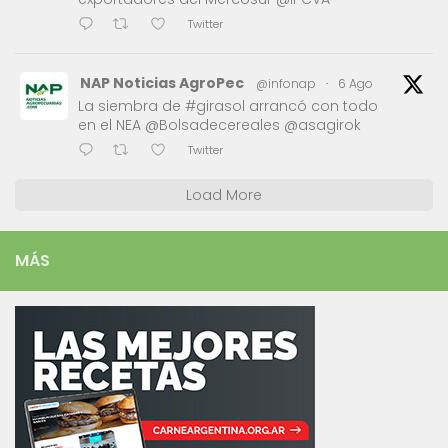
Twitter
NAP Noticias AgroPec
@infonap
·
6 Ago
La siembra de #girasol arrancó con todo
en el NEA @Bolsadecereales @asagirok
Twitter
Load More
MÁS