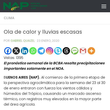
Skip to content
CLIMA
Ola de calor y lluvias escasas
POR
GABRIEL QUAIZEL
·
23 ENERO, 2020
Vistas:
1395
El pronóstico semanal de la BCBA resalta precipitaciones
importantes solamente en el NOA.
B
UENOS AIRES (NAP).
Al comienzo de la primera etapa de
la perspectiva agroclimática para la semana del 23 al 30
de enero entraron con fuerza los vientos cálidos y
húmedos del Trópico, causando un marcado ascenso
térmico, con registros muy elevados en la mayor parte
del área agrícola.