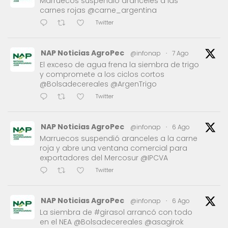
Marruecos suspendió aranceles a las
carnes rojas @carne_argentina
Twitter
NAP Noticias AgroPec
@infonap
·
7 Ago
El exceso de agua frena la siembra de trigo
y compromete a los ciclos cortos
@Bolsadecereales @ArgenTrigo
Twitter
NAP Noticias AgroPec
@infonap
·
6 Ago
Marruecos suspendió aranceles a la carne
roja y abre una ventana comercial para
exportadores del Mercosur @IPCVA
Twitter
NAP Noticias AgroPec
@infonap
·
6 Ago
La siembra de #girasol arrancó con todo
en el NEA @Bolsadecereales @asagirok