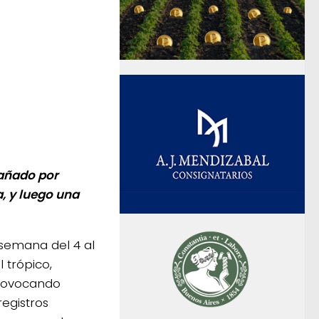
añado por
, y luego una
 semana del 4 al
 trópico,
provocando
egistros