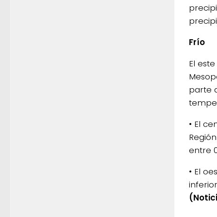
precip
precip
Frío
El est
Mesopo
parte 
temper
• El ce
Región
entre 
• El o
inferio
(Notic