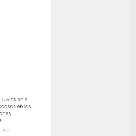
 lluvias en el
scasas en las
iones
)
, 2025