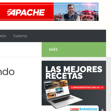
nión
Turismo
MÁS
ndo