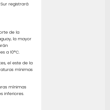
Sur registrará
orte de la
aguay, la mayor
arán
es a 10°C.
es, el este de la
raturas mínimas
turas mínimas
 inferiores.