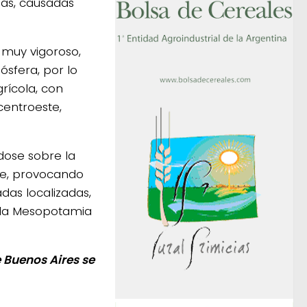
as, causadas
 muy vigoroso,
sfera, por lo
rícola, con
centroeste,
ndose sobre la
te, provocando
das localizadas,
e la Mesopotamia
 Buenos Aires se