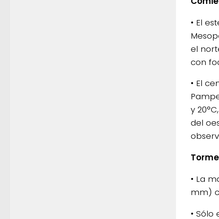
Comie
• El es
Mesopo
el nor
con fo
• El c
Pampea
y 20°C
del oe
observ
Torme
• La m
mm) co
• Sólo