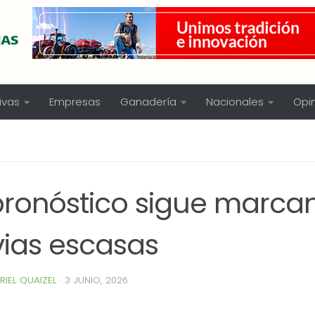
ivas
Empresas
Ganadería
Nacionales
Opi
 pronóstico sigue marca
vias escasas
RIEL QUAIZEL
·
3 JUNIO, 2026