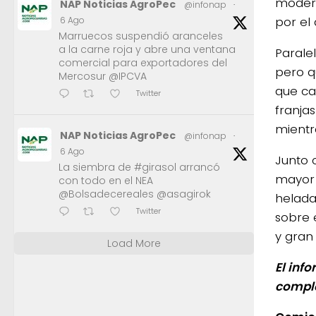
modera
NAP Noticias AgroPec
@infonap
·
por el
6 Ago
Marruecos suspendió aranceles
a la carne roja y abre una ventana
Parale
comercial para exportadores del
pero q
Mercosur @IPCVA
que ca
Twitter
franja
mientr
NAP Noticias AgroPec
@infonap
·
6 Ago
Junto 
La siembra de #girasol arrancó
mayor 
con todo en el NEA
@Bolsadecereales @asagirok
helada
Twitter
sobre 
y gran
Load More
El inf
comple