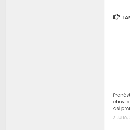
TAM
Pronóst
el invie
del pr
3 JULIO,