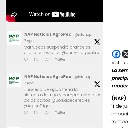
NAP Noticias AgroPec
@infonap
·
7 Ago
Marruecos suspendió aranceles
a las carnes rojas @carne_argentina
Twitter
Vistas:
La sem
NAP Noticias AgroPec
@infonap
·
precip
7 Ago
modera
El exceso de agua frena la
siembra de trigo y compromete a los
(NAP)
ciclos cortos @Bolsadecereales
11 de j
@ArgenTrigo
imponi
Twitter
temper