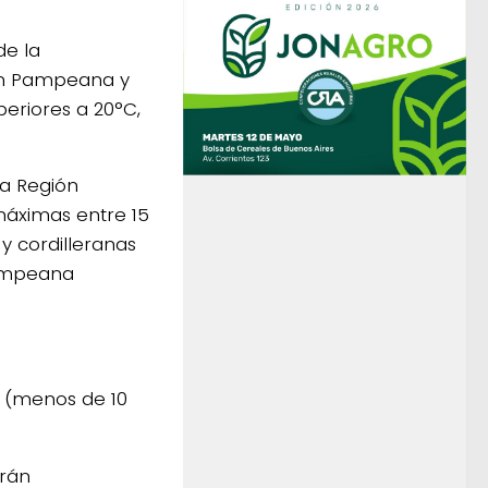
de la
ión Pampeana y
eriores a 20°C,
la Región
áximas entre 15
y cordilleranas
Pampeana
s (menos de 10
arán