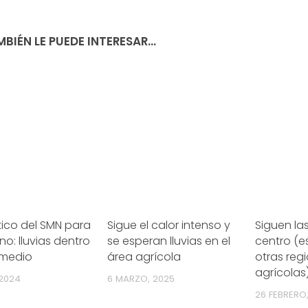
BIÉN LE PUEDE INTERESAR...
ico del SMN para
Sigue el calor intenso y
Siguen las
rno: lluvias dentro
se esperan lluvias en el
centro (e
omedio
área agrícola
otras reg
agrícolas
 2024
6 MARZO, 2025
26 FEBRERO