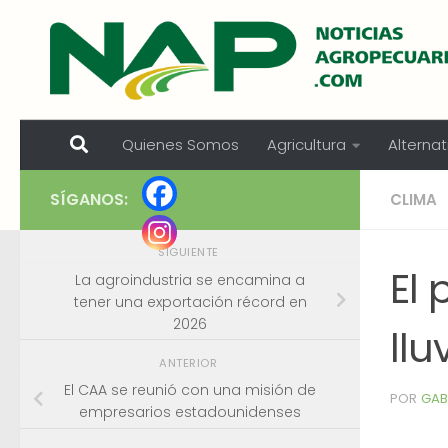
Skip to content
Quienes Somos
Agricultura
Alternat
SÍGANOS:
CLIMA
SIGUIENTE
El
La agroindustria se encamina a
tener una exportación récord en
2026
llu
ANTERIOR
El CAA se reunió con una misión de
POR
GAB
empresarios estadounidenses