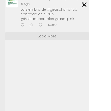
6 Ago
La siembra de #girasol arrancó
con todo en el NEA
@Bolsadecereales @asagirok
Twitter
Load More