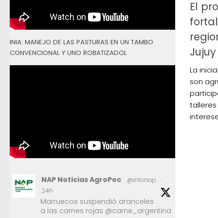
El pr
forta
regio
INIA: MANEJO DE LAS PASTURAS EN UN TAMBO
Jujuy
CONVENCIONAL Y UNO ROBATIZADOL
La inici
son agr
partici
tallere
interese
NAP Noticias AgroPec
@infonap
·
24h
Marruecos suspendió aranceles
a las carnes rojas @carne_argentina