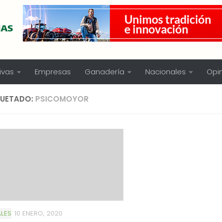
ivas
Empresas
Ganadería
Nacionales
Opi
QUETADO:
PSICOMOYOR
LES
10 ENERO, 2020