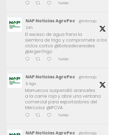
Twitter
NAP Noticias AgroPec
@infonap
·
24h
El exceso de agua frena la
siembra de trigo y compromete a los
ciclos cortos @Bolsadecereales
@ArgenTrigo
Twitter
NAP Noticias AgroPec
@infonap
·
6 Ago
Marruecos suspendió aranceles
a la carne roja y abre una ventana
comercial para exportadores del
Mercosur @IPCVA
Twitter
NAP Noticias AgroPec
@infonap
·