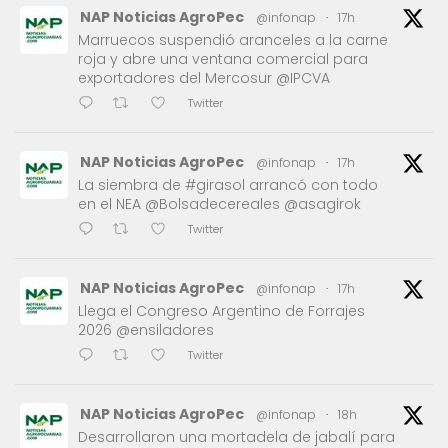
NAP Noticias AgroPec
@infonap
·
17h
Marruecos suspendió aranceles a la carne
roja y abre una ventana comercial para
exportadores del Mercosur @IPCVA
Twitter
NAP Noticias AgroPec
@infonap
·
17h
La siembra de #girasol arrancó con todo
en el NEA @Bolsadecereales @asagirok
Twitter
NAP Noticias AgroPec
@infonap
·
17h
Llega el Congreso Argentino de Forrajes
2026 @ensiladores
Twitter
NAP Noticias AgroPec
@infonap
·
18h
Desarrollaron una mortadela de jabalí para