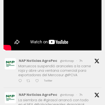
NAP Noticias AgroPec
@infonap
·
7h
Marruecos suspendió aranceles a la carne
roja y abre una ventana comercial para
exportadores del Mercosur @IPCVA
Twitter
NAP Noticias AgroPec
@infonap
·
7h
La siembra de #girasol arrancó con todo
en el NEA @Bolsadecereales @asagirok